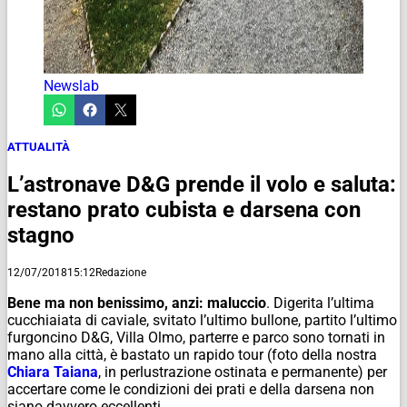
Newslab
ATTUALITÀ
L’astronave D&G prende il volo e saluta:
restano prato cubista e darsena con
stagno
12/07/2018
15:12
Redazione
Bene ma non benissimo, anzi: maluccio
. Digerita l’ultima
cucchiaiata di caviale, svitato l’ultimo bullone, partito l’ultimo
furgoncino D&G, Villa Olmo, parterre e parco sono tornati in
mano alla città, è bastato un rapido tour (foto della nostra
Chiara Taiana
, in perlustrazione ostinata e permanente) per
accertare come le condizioni dei prati e della darsena non
siano davvero eccellenti.