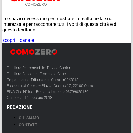
Lo spazio necessario per mostrare la realtà nella sua
interezza e per raccontare tutti i volti di questa città e di
questo territorio.
scopri il canale
Direttore Responsabile: Davide Cantoni
Direttore Editoriale: Emanuele Caso
Registrazione Tribunale di Como: n°2/2018
Freedom of Choice - Piazza Duomo 17, 22100 Como
PIVA Cf e N° Iscr. Registro Imprese 03799020130
Online dal 14 febbraio 2018
REDAZIONE
CHI SIAMO
CONTATTI