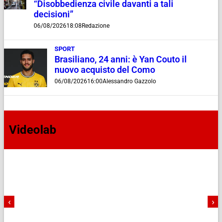
“Disobbedienza civile davanti a tali
decisioni”
06/08/2026
18:08
Redazione
SPORT
Brasiliano, 24 anni: è Yan Couto il
nuovo acquisto del Como
06/08/2026
16:00
Alessandro Gazzolo
Videolab
‹
›