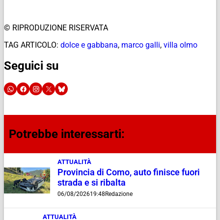
© RIPRODUZIONE RISERVATA
TAG ARTICOLO:
dolce e gabbana
,
marco galli
,
villa olmo
Seguici su
Potrebbe interessarti:
ATTUALITÀ
Provincia di Como, auto finisce fuori
strada e si ribalta
06/08/2026
19:48
Redazione
ATTUALITÀ