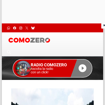
RADIO COMOZERO
Ascolta la radio
con un click!