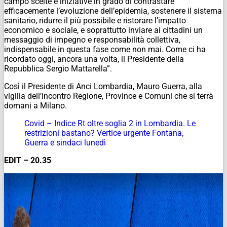
campo scelte e iniziative in grado di contrastare
efficacemente l’evoluzione dell’epidemia, sostenere il sistema
sanitario, ridurre il più possibile e ristorare l’impatto
economico e sociale, e soprattutto inviare ai cittadini un
messaggio di impegno e responsabilità collettiva,
indispensabile in questa fase come non mai. Come ci ha
ricordato oggi, ancora una volta, il Presidente della
Repubblica Sergio Mattarella”.
Così il Presidente di Anci Lombardia, Mauro Guerra, alla
vigilia dell’incontro Regione, Province e Comuni che si terrà
domani a Milano.
Covid – Indice Rt oltre soglia 2 in Lombardia. Le
restrizioni bastano? Vertice urgente Fontana,
Guerra e sindaci lunedì
EDIT – 20.35