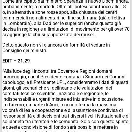
Come anticipato dal ministro Speranza il nuovo Dpcm andrà,
probabilmente, a martedì. Oltre all’ipotesi coprifuoco alle 18
o, in alternativa zone rosse spot, alla chiusura dei centri
commerciali non alimentari nei fine settimana (già effettiva
in Lombardia), alla Dad per le superiori (anche questa già
decisa in regione) e a limitazioni di movimento per gli over 70
si aggiunge la chiusura ipotizzata dei musei.
Detto questo non vi è ancora uniformità di vedure in
Consiglio dei ministri.
EDIT – 21.29
“Alla luce degli incontri tra Governo e Regioni domani
pomeriggio, con il Presidente Fontana, i Sindaci dei Comuni
capoluogo, e il Presidente UPL, considereremo i dati di questi
giorni, gli scenari che si delineano e le valutazioni dei
comitati tecnico scientifici, nazionale e regionale, le
indispensabili e urgenti misure ed iniziative in discussione.
Lo faremo, da parte di Anci, tenendo ferma la massima
volontà di leale cooperazione e di assunzione condivisa di
responsabilità e di decisioni tra i diversi livelli istituzionali e di
solidarietà tra i territori e le comunità. Solo con questo spirito
e questa condivisione di fondo sarà possibile mettere in