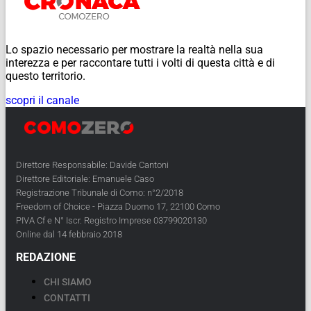
Lo spazio necessario per mostrare la realtà nella sua
interezza e per raccontare tutti i volti di questa città e di
questo territorio.
scopri il canale
Direttore Responsabile: Davide Cantoni
Direttore Editoriale: Emanuele Caso
Registrazione Tribunale di Como: n°2/2018
Freedom of Choice - Piazza Duomo 17, 22100 Como
PIVA Cf e N° Iscr. Registro Imprese 03799020130
Online dal 14 febbraio 2018
REDAZIONE
CHI SIAMO
CONTATTI