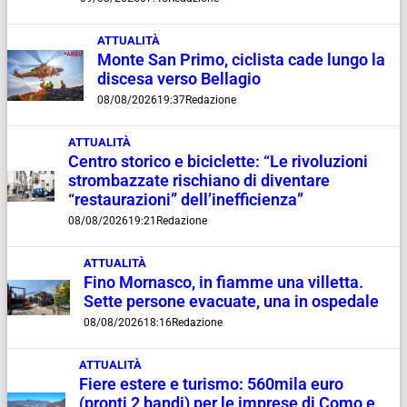
ATTUALITÀ
Monte San Primo, ciclista cade lungo la
discesa verso Bellagio
08/08/2026
19:37
Redazione
ATTUALITÀ
Centro storico e biciclette: “Le rivoluzioni
strombazzate rischiano di diventare
“restaurazioni” dell’inefficienza”
08/08/2026
19:21
Redazione
ATTUALITÀ
Fino Mornasco, in fiamme una villetta.
Sette persone evacuate, una in ospedale
08/08/2026
18:16
Redazione
ATTUALITÀ
Fiere estere e turismo: 560mila euro
(pronti 2 bandi) per le imprese di Como e