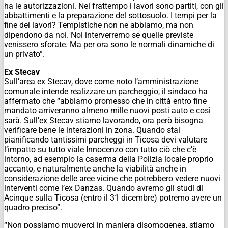
ha le autorizzazioni. Nel frattempo i lavori sono partiti, con gli
abbattimenti e la preparazione del sottosuolo. I tempi per la
fine dei lavori? Tempistiche non ne abbiamo, ma non
dipendono da noi. Noi interverremo se quelle previste
venissero sforate. Ma per ora sono le normali dinamiche di
un privato”.
Ex Stecav
Sull’area ex Stecav, dove come noto l’amministrazione
comunale intende realizzare un parcheggio, il sindaco ha
affermato che “abbiamo promesso che in città entro fine
mandato arriveranno almeno mille nuovi posti auto e così
sarà. Sull’ex Stecav stiamo lavorando, ora però bisogna
verificare bene le interazioni in zona. Quando stai
pianificando tantissimi parcheggi in Ticosa devi valutare
l’impatto su tutto viale Innocenzo con tutto ciò che c’è
intorno, ad esempio la caserma della Polizia locale proprio
accanto, e naturalmente anche la viabilità anche in
considerazione delle aree vicine che potrebbero vedere nuovi
interventi come l’ex Danzas. Quando avremo gli studi di
Acinque sulla Ticosa (entro il 31 dicembre) potremo avere un
quadro preciso”.
“Non possiamo muoverci in maniera disomogenea, stiamo