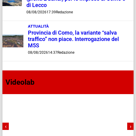
di Lecco
08/08/2026
17:39
Redazione
ATTUALITÀ
Provincia di Como, la variante “salva
traffico” non piace. Interrogazione del
M5S
08/08/2026
14:37
Redazione
Videolab
‹
›