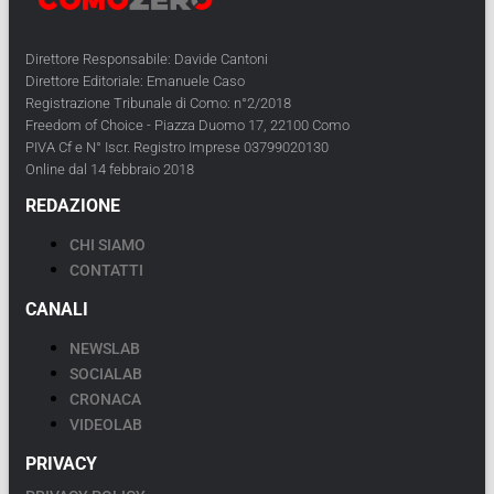
Direttore Responsabile: Davide Cantoni
Direttore Editoriale: Emanuele Caso
Registrazione Tribunale di Como: n°2/2018
Freedom of Choice - Piazza Duomo 17, 22100 Como
PIVA Cf e N° Iscr. Registro Imprese 03799020130
Online dal 14 febbraio 2018
REDAZIONE
CHI SIAMO
CONTATTI
CANALI
NEWSLAB
SOCIALAB
CRONACA
VIDEOLAB
PRIVACY