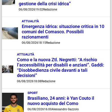
gestione della crisi idrica”
06/08/2026
19:02
Redazione
ATTUALITÀ
Emergenza idrica: situazione critica in 10
comuni del Comasco. Possibili
razionamenti
06/08/2026
18:15
Redazione
ATTUALITÀ
Como e la nuova Ztl. Negretti: “A rischio
l’accessibilità per disabili e anziani”. Gaddi:
“Disobbedienza civile davanti a tali
decisioni”
06/08/2026
18:08
Redazione
SPORT
Brasiliano, 24 anni: è Yan Couto il
nuovo acquisto del Como
06/08/2026
16:00
Alessandro Gazzolo