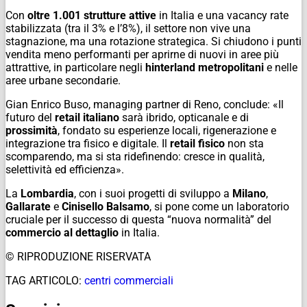
Con
oltre 1.001 strutture attive
in Italia e una
vacancy rate
stabilizzata (tra il 3% e l’8%), il settore non vive una
stagnazione, ma una rotazione strategica. Si chiudono i punti
vendita meno performanti per aprirne di nuovi in aree più
attrattive, in particolare negli
hinterland metropolitani
e nelle
aree urbane secondarie.
Gian Enrico Buso, managing partner di Reno, conclude: «Il
futuro del
retail italiano
sarà ibrido, opticanale e di
prossimità
, fondato su esperienze locali, rigenerazione e
integrazione tra fisico e digitale. Il
retail fisico
non sta
scomparendo, ma si sta ridefinendo: cresce in qualità,
selettività ed efficienza».
La
Lombardia
, con i suoi progetti di sviluppo a
Milano
,
Gallarate
e
Cinisello Balsamo
, si pone come un laboratorio
cruciale per il successo di questa “nuova normalità” del
commercio al dettaglio
in Italia.
© RIPRODUZIONE RISERVATA
TAG ARTICOLO:
centri commerciali