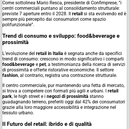
Come sottolinea Mario Resca, presidente di Confimprese, “i
centri commerciali puntano al consolidamento strutturale:
previste 7 aperture entro il 2028. Il
retail
si sta evolvendo ed è
sempre più percepito dai consumatori come spazio
polifunzionale”.
Trend di consumo e sviluppo: food&beverage e
prossimità
L’evoluzione del
retail in Italia
è segnata anche da specifici
trend di consumo: crescono in modo significativo i comparti
food&beverage
e
pet
, a testimonianza della ricerca di servizi
di prossimità e offerte ristorative economiche. Il settore
fashion
, al contrario, registra una contrazione strutturale.
Il centro commerciale, pur mantenendo una fetta di mercato,
si trova a competere con formati più agili e urbani. I
retail
park
, le
high street
e i
negozi di prossimità
stanno
guadagnando terreno, preferiti oggi dal 42% dei consumatori
grazie alla loro maggiore accessibilità e integrazione nel
tessuto urbano.
Il Futuro del retail: ibrido e di qualità