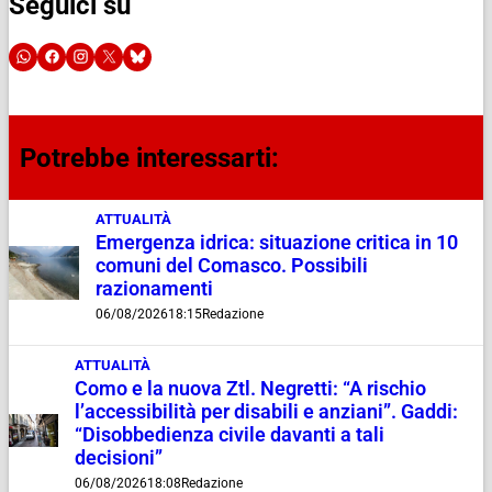
Seguici su
Potrebbe interessarti:
ATTUALITÀ
Emergenza idrica: situazione critica in 10
comuni del Comasco. Possibili
razionamenti
06/08/2026
18:15
Redazione
ATTUALITÀ
Como e la nuova Ztl. Negretti: “A rischio
l’accessibilità per disabili e anziani”. Gaddi:
“Disobbedienza civile davanti a tali
decisioni”
06/08/2026
18:08
Redazione