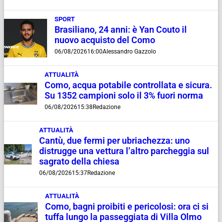
SPORT
Brasiliano, 24 anni: è Yan Couto il
nuovo acquisto del Como
06/08/2026
16:00
Alessandro Gazzolo
ATTUALITÀ
Como, acqua potabile controllata e sicura.
Su 1352 campioni solo il 3% fuori norma
06/08/2026
15:38
Redazione
ATTUALITÀ
Cantù, due fermi per ubriachezza: uno
distrugge una vettura l’altro parcheggia sul
sagrato della chiesa
06/08/2026
15:37
Redazione
ATTUALITÀ
Como, bagni proibiti e pericolosi: ora ci si
tuffa lungo la passeggiata di Villa Olmo