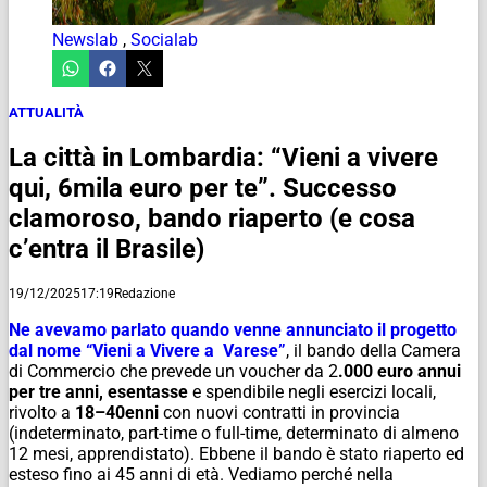
Newslab
,
Socialab
ATTUALITÀ
La città in Lombardia: “Vieni a vivere
qui, 6mila euro per te”. Successo
clamoroso, bando riaperto (e cosa
c’entra il Brasile)
19/12/2025
17:19
Redazione
Ne avevamo parlato quando venne annunciato il progetto
dal nome “Vieni a Vivere a Varese”
, il bando della Camera
di Commercio che prevede un voucher da 2
.000 euro annui
per tre anni, esentasse
e spendibile negli esercizi locali,
rivolto a
18–40enni
con nuovi contratti in provincia
(indeterminato, part-time o full-time, determinato di almeno
12 mesi, apprendistato). Ebbene il bando è stato riaperto ed
esteso fino ai 45 anni di età. Vediamo perché nella