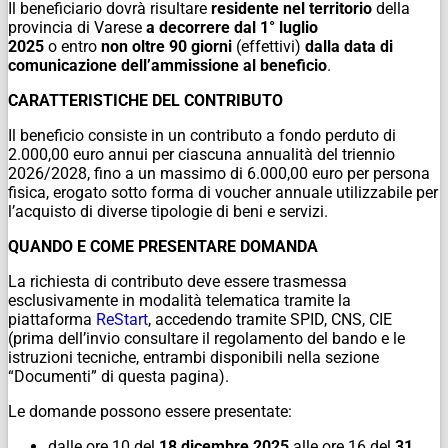
Il beneficiario dovrà risultare
residente nel territorio
della
provincia di Varese
a decorrere dal 1° luglio
2025
o entro
non
oltre 90 giorni
(effettivi)
dalla data di
comunicazione dell’ammissione al beneficio
.
CARATTERISTICHE DEL CONTRIBUTO
Il beneficio consiste in un contributo a fondo perduto di
2.000,00 euro annui per ciascuna annualità del triennio
2026/2028, fino a un massimo di 6.000,00 euro per persona
fisica, erogato sotto forma di voucher annuale utilizzabile per
l’acquisto di diverse tipologie di beni e servizi.
QUANDO E COME PRESENTARE DOMANDA
La richiesta di contributo deve essere trasmessa
esclusivamente in modalità telematica tramite la
piattaforma
ReStart
, accedendo tramite SPID, CNS, CIE
(prima dell’invio consultare il regolamento del bando e le
istruzioni tecniche, entrambi disponibili nella sezione
“Documenti” di questa pagina).
Le domande possono essere presentate:
dalle ore 10 del
18 dicembre 2025
alle ore 16 del
31