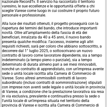
nazionale RecordTv. Il servizio ha raccontato il territorio
varesino, le sue eccellenze e le opportunità offerte a chi
sceglie Varese come luogo in cui costruire il proprio futuro
personale e professionale.
Alla luce dei risultati ottenuti, il progetto proseguirà con la
riapertura dei termini del bando, che introduce importanti
novità. Oltre all’ampliamento della fascia di età dei
beneficiari, innalzata da 40 a 45 anni, il nuovo bando
presenta qualche modifica: l’accesso, insieme agli altri
requisiti richiesti, sarà per coloro che abbiano sottoscritto, a
decorrere dal 1° luglio 2025, o sottoscrivano un nuovo
contratto di lavoro come lavoratore dipendente, sia a tempo
indeterminato (a tempo pieno o parziale), sia a tempo
determinato di durata almeno pari a sei mesi rinnovabili,
nonché un contratto di apprendistato, con un’impresa avente
sede o unità locale iscritta alla Camera di Commercio di
Varese. Sono altresì ammissibili contratti di lavoro
subordinato (inclusi contratti di somministrazione) stipulati
con imprese non aventi sede legale o unità locale in provincia
di Varese, a condizione che la prestazione lavorativa sia resa
in via esclusiva, prevalente e continuativa presso la sede o
l’unità locale di un’impresa situata nel territorio della
provincia di Varese e iscritta alla Camera di Commercio di