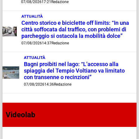
07/08/2026
17:21
Redazione
ATTUALITÀ
Centro storico e biciclette off limits: “In una
città soffocata dal traffico, con problemi di
parcheggio si ostacola la mobilità dolce”
07/08/2026
14:37
Redazione
ATTUALITÀ
Bagni proibiti nel lago: “L’accesso alla
spiaggia del Tempio Voltiano va limitato
con transenne o recinzioni”
07/08/2026
14:36
Redazione
Videolab