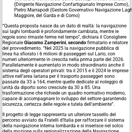
(Dirigente Navigazione Confartigianato Imprese Como),
Pietro Marrapodi (Gestore Governativo Navigazione Lagh
Maggiore, del Garda e di Como)
“Questa proposta nasce da un dato di realtà: la navigazione
sui laghi lombardi è profondamente cambiata, mentre le
regole sono rimaste ferme nel tempo”, dichiara il Consigliere
Regionale
Giacomo
Zamperini
,
secondo
firmatario e relatore
del provvedimento. “Nel 2025 la navigazione pubblica di
linea ha sfiorato i 6 milioni di passeggeri sul Lario, con
numeri ulteriormente in crescita nella prima parte del 2026.
Parallelamente è aumentato in modo straordinario anche il
sistema degli operatori privati: tra il 2015 e il 2024 le imprese
attive nell’area lariana per il trasporto passeggeri sono
passate da 33 a 164, mentre quelle dedicate al noleggio di
unità da diporto sono cresciute da 30 a 85. Una
trasformazione che richiede un quadro normativo moderno,
capace di accompagnare lo sviluppo del settore garantendo
sicurezza, certezza delle regole e tutela dell’ambiente”.
Il progetto di legge rappresenta un ulteriore tassello del
percorso avviato da Fratelli d’Italia per rafforzare il sistema
della navigazione interna lombarda e si inserisce nel solco
della mozione sulla regionalizzazione della Navigazione