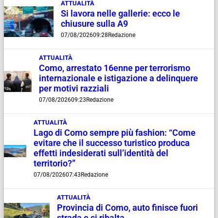
ATTUALITÀ
Si lavora nelle gallerie: ecco le
chiusure sulla A9
07/08/2026
09:28
Redazione
ATTUALITÀ
Como, arrestato 16enne per terrorismo
internazionale e istigazione a delinquere
per motivi razziali
07/08/2026
09:23
Redazione
ATTUALITÀ
Lago di Como sempre più fashion: “Come
evitare che il successo turistico produca
effetti indesiderati sull’identità del
territorio?”
07/08/2026
07:43
Redazione
ATTUALITÀ
Provincia di Como, auto finisce fuori