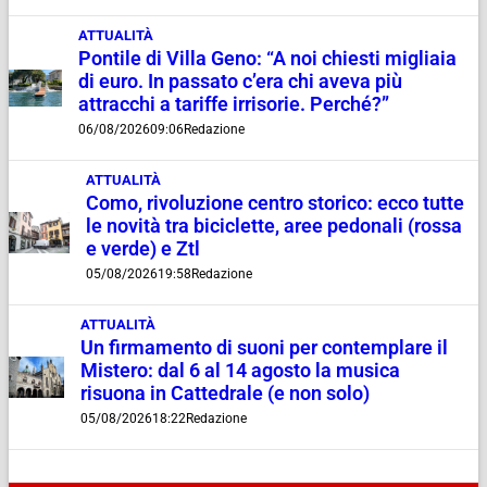
ATTUALITÀ
Pontile di Villa Geno: “A noi chiesti migliaia
di euro. In passato c’era chi aveva più
attracchi a tariffe irrisorie. Perché?”
06/08/2026
09:06
Redazione
ATTUALITÀ
Como, rivoluzione centro storico: ecco tutte
le novità tra biciclette, aree pedonali (rossa
e verde) e Ztl
05/08/2026
19:58
Redazione
ATTUALITÀ
Un firmamento di suoni per contemplare il
Mistero: dal 6 al 14 agosto la musica
risuona in Cattedrale (e non solo)
05/08/2026
18:22
Redazione