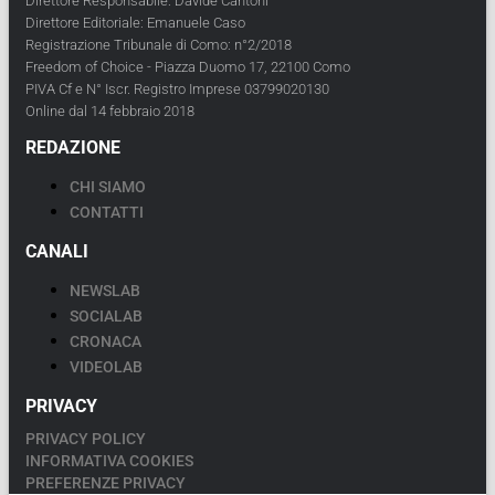
Direttore Responsabile: Davide Cantoni
Direttore Editoriale: Emanuele Caso
Registrazione Tribunale di Como: n°2/2018
Freedom of Choice - Piazza Duomo 17, 22100 Como
PIVA Cf e N° Iscr. Registro Imprese 03799020130
Online dal 14 febbraio 2018
REDAZIONE
CHI SIAMO
CONTATTI
CANALI
NEWSLAB
SOCIALAB
CRONACA
VIDEOLAB
PRIVACY
PRIVACY POLICY
INFORMATIVA COOKIES
PREFERENZE PRIVACY