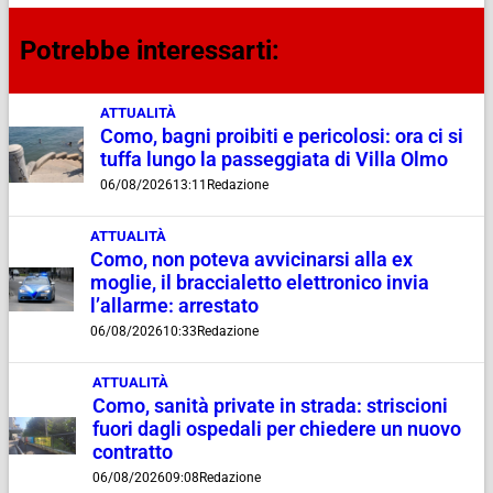
Potrebbe interessarti:
ATTUALITÀ
Como, bagni proibiti e pericolosi: ora ci si
tuffa lungo la passeggiata di Villa Olmo
06/08/2026
13:11
Redazione
ATTUALITÀ
Como, non poteva avvicinarsi alla ex
moglie, il braccialetto elettronico invia
l’allarme: arrestato
06/08/2026
10:33
Redazione
ATTUALITÀ
Como, sanità private in strada: striscioni
fuori dagli ospedali per chiedere un nuovo
contratto
06/08/2026
09:08
Redazione