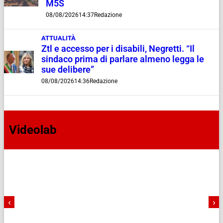
M5S
08/08/2026
14:37
Redazione
ATTUALITÀ
Ztl e accesso per i disabili, Negretti. “Il
sindaco prima di parlare almeno legga le
sue delibere”
08/08/2026
14:36
Redazione
Videolab
‹
›