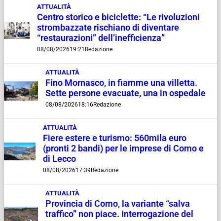
ATTUALITÀ
Centro storico e biciclette: “Le rivoluzioni
strombazzate rischiano di diventare
“restaurazioni” dell’inefficienza”
08/08/2026
19:21
Redazione
ATTUALITÀ
Fino Mornasco, in fiamme una villetta.
Sette persone evacuate, una in ospedale
08/08/2026
18:16
Redazione
ATTUALITÀ
Fiere estere e turismo: 560mila euro
(pronti 2 bandi) per le imprese di Como e
di Lecco
08/08/2026
17:39
Redazione
ATTUALITÀ
Provincia di Como, la variante “salva
traffico” non piace. Interrogazione del