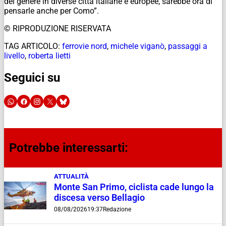
del genere in diverse città italiane e europee, sarebbe ora di
pensarle anche per Como”.
© RIPRODUZIONE RISERVATA
TAG ARTICOLO:
ferrovie nord
,
michele viganò
,
passaggi a
livello
,
roberta lietti
Seguici su
Potrebbe interessarti:
ATTUALITÀ
Monte San Primo, ciclista cade lungo la
discesa verso Bellagio
08/08/2026
19:37
Redazione