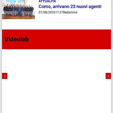
ATTUALITÀ
Como, arrivano 23 nuovi agenti
07/08/2026
17:27
Redazione
Videolab
‹
›