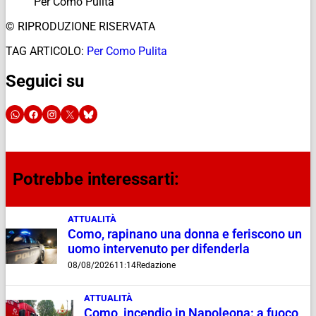
Per Como Pulita
© RIPRODUZIONE RISERVATA
TAG ARTICOLO:
Per Como Pulita
Seguici su
Potrebbe interessarti:
ATTUALITÀ
Como, rapinano una donna e feriscono un
uomo intervenuto per difenderla
08/08/2026
11:14
Redazione
ATTUALITÀ
Como, incendio in Napoleona: a fuoco