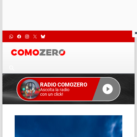
RADIO COMOZERO
Ascolta la radio
con un click!