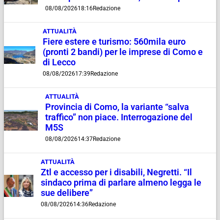
08/08/2026
18:16
Redazione
ATTUALITÀ
Fiere estere e turismo: 560mila euro
(pronti 2 bandi) per le imprese di Como e
di Lecco
08/08/2026
17:39
Redazione
ATTUALITÀ
Provincia di Como, la variante “salva
traffico” non piace. Interrogazione del
M5S
08/08/2026
14:37
Redazione
ATTUALITÀ
Ztl e accesso per i disabili, Negretti. “Il
sindaco prima di parlare almeno legga le
sue delibere”
08/08/2026
14:36
Redazione