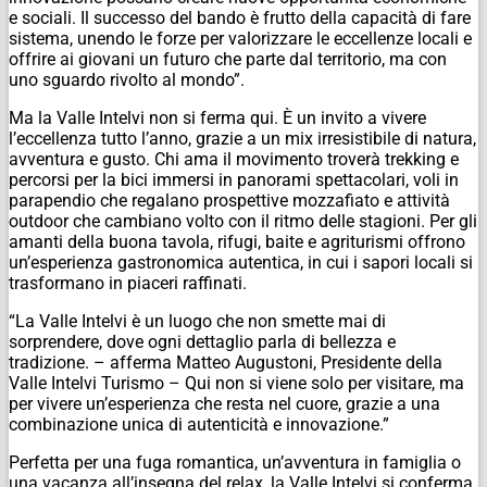
e sociali. Il successo del bando è frutto della capacità di fare
sistema, unendo le forze per valorizzare le eccellenze locali e
offrire ai giovani un futuro che parte dal territorio, ma con
uno sguardo rivolto al mondo”.
Ma la Valle Intelvi non si ferma qui. È un invito a vivere
l’eccellenza tutto l’anno, grazie a un mix irresistibile di natura,
avventura e gusto. Chi ama il movimento troverà trekking e
percorsi per la bici immersi in panorami spettacolari, voli in
parapendio che regalano prospettive mozzafiato e attività
outdoor che cambiano volto con il ritmo delle stagioni. Per gli
amanti della buona tavola, rifugi, baite e agriturismi offrono
un’esperienza gastronomica autentica, in cui i sapori locali si
trasformano in piaceri raffinati.
“La Valle Intelvi è un luogo che non smette mai di
sorprendere, dove ogni dettaglio parla di bellezza e
tradizione. – afferma Matteo Augustoni, Presidente della
Valle Intelvi Turismo – Qui non si viene solo per visitare, ma
per vivere un’esperienza che resta nel cuore, grazie a una
combinazione unica di autenticità e innovazione.”
Perfetta per una fuga romantica, un’avventura in famiglia o
una vacanza all’insegna del relax, la Valle Intelvi si conferma