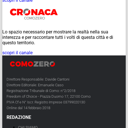
scopri il canale
Lo spazio necessario per mostrare la realtà nella sua
interezza e per raccontare tutti i volti di questa città e di
questo territorio.
scopri il canale
Direttore Responsabile: Davide Cantoni
Direttore Editoriale: Emanuele Caso
Registrazione Tribunale di Como: n°2/2018
Freedom of Choice - Piazza Duomo 17, 22100 Como
PIVA Cf e N° Iscr. Registro Imprese 03799020130
Online dal 14 febbraio 2018
REDAZIONE
CHI SIAMO