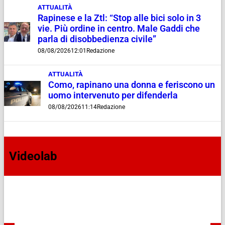
ATTUALITÀ
Rapinese e la Ztl: “Stop alle bici solo in 3
vie. Più ordine in centro. Male Gaddi che
parla di disobbedienza civile”
08/08/2026
12:01
Redazione
ATTUALITÀ
Como, rapinano una donna e feriscono un
uomo intervenuto per difenderla
08/08/2026
11:14
Redazione
Videolab