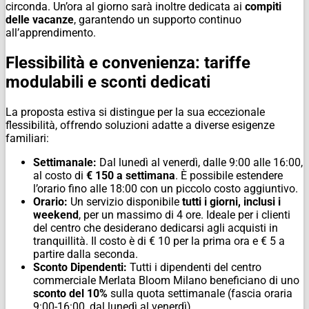
circonda. Un’ora al giorno sarà inoltre dedicata ai
compiti
delle vacanze
, garantendo un supporto continuo
all’apprendimento.
Flessibilità e convenienza: tariffe
modulabili e sconti dedicati
La proposta estiva si distingue per la sua eccezionale
flessibilità, offrendo soluzioni adatte a diverse esigenze
familiari:
Settimanale:
Dal lunedì al venerdì, dalle 9:00 alle 16:00,
al costo di
€ 150 a settimana
. È possibile estendere
l’orario fino alle 18:00 con un piccolo costo aggiuntivo.
Orario:
Un servizio disponibile
tutti i giorni, inclusi i
weekend
, per un massimo di 4 ore. Ideale per i clienti
del centro che desiderano dedicarsi agli acquisti in
tranquillità. Il costo è di € 10 per la prima ora e € 5 a
partire dalla seconda.
Sconto Dipendenti:
Tutti i dipendenti del centro
commerciale Merlata Bloom Milano beneficiano di uno
sconto del 10%
sulla quota settimanale (fascia oraria
9:00-16:00, dal lunedì al venerdì).