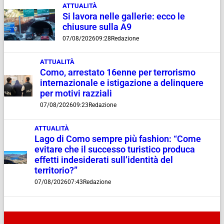
ATTUALITÀ
Si lavora nelle gallerie: ecco le
chiusure sulla A9
07/08/2026
09:28
Redazione
ATTUALITÀ
Como, arrestato 16enne per terrorismo
internazionale e istigazione a delinquere
per motivi razziali
07/08/2026
09:23
Redazione
ATTUALITÀ
Lago di Como sempre più fashion: “Come
evitare che il successo turistico produca
effetti indesiderati sull’identità del
territorio?”
07/08/2026
07:43
Redazione