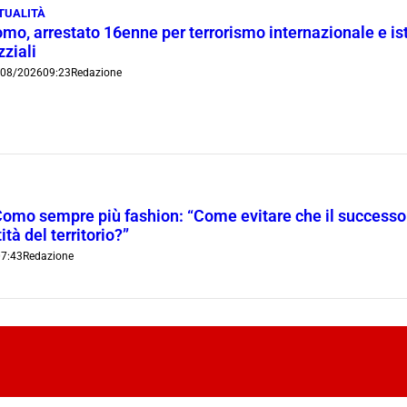
TUALITÀ
mo, arrestato 16enne per terrorismo internazionale e is
zziali
/08/2026
09:23
Redazione
Como sempre più fashion: “Come evitare che il successo t
ità del territorio?”
7:43
Redazione