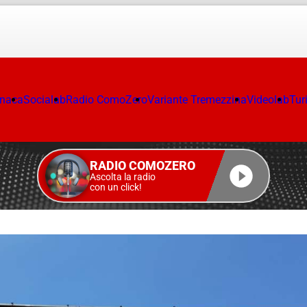
onaca
Socialab
Radio ComoZero
Variante Tremezzina
Videolab
Tur
RADIO COMOZERO
Ascolta la radio
con un click!