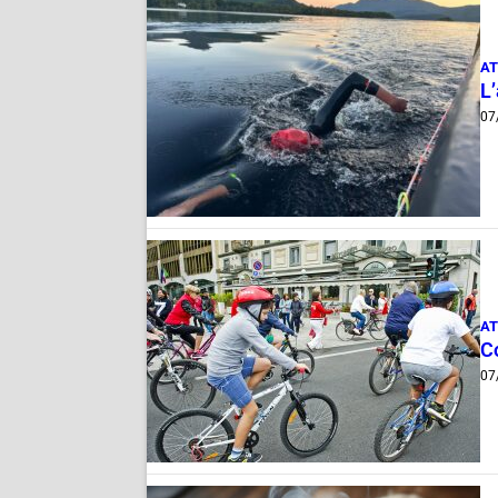
AT
L
07
AT
Co
07