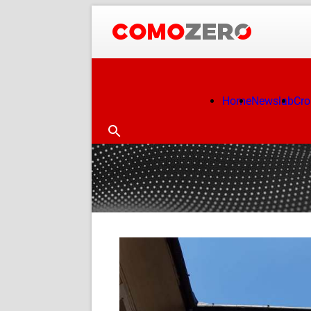
Home
Newslab
Cr