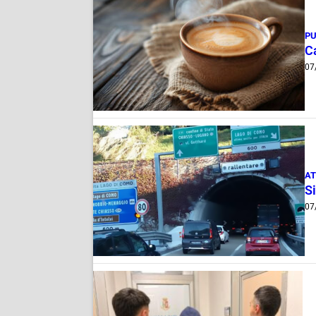
PU
Ca
07
AT
Si
07