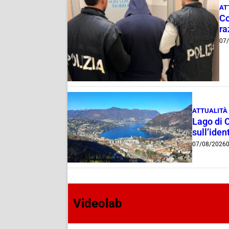
AT
Co
ra
07
ATTUALITÀ
Lago di 
sull’ident
07/08/2026
0
Videolab