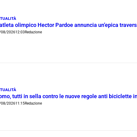
TUALITÀ
’atleta olimpico Hector Pardoe annuncia un’epica traver
/08/2026
12:03
Redazione
TUALITÀ
mo, tutti in sella contro le nuove regole anti biciclette 
/08/2026
11:15
Redazione