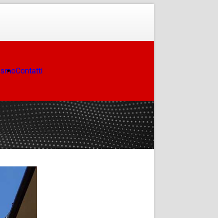
ismo
Contatti