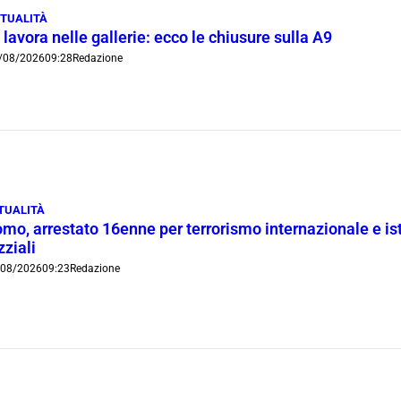
TUALITÀ
 lavora nelle gallerie: ecco le chiusure sulla A9
/08/2026
09:28
Redazione
TUALITÀ
mo, arrestato 16enne per terrorismo internazionale e is
zziali
/08/2026
09:23
Redazione