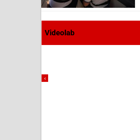
Videolab
‹