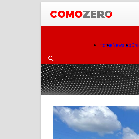
Home
Newslab
Cr