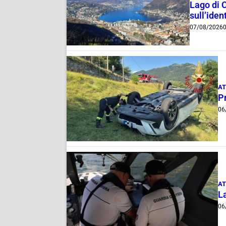
Lago di 
sull’ident
07/08/2026
0
AT
Pr
06
AT
La
06