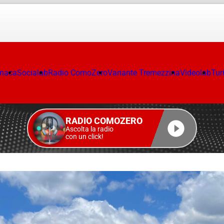
onaca
Socialab
Radio ComoZero
Variante Tremezzina
Videolab
Tur
RADIO COMOZERO
Ascolta la radio
con un click!