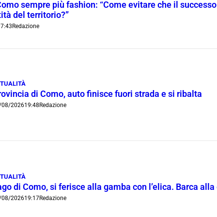
Como sempre più fashion: “Come evitare che il successo t
ità del territorio?”
7:43
Redazione
TUALITÀ
ovincia di Como, auto finisce fuori strada e si ribalta
/08/2026
19:48
Redazione
TUALITÀ
go di Como, si ferisce alla gamba con l’elica. Barca all
/08/2026
19:17
Redazione