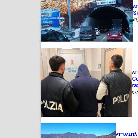
AT
Si
07
AT
Co
ra
07
ATTUALITÀ