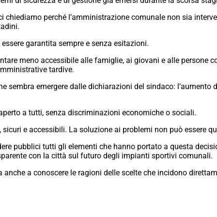
emi di sicurezza e di gestione già emersi durante la scorsa stag
, ci chiediamo perché l’amministrazione comunale non sia inte
tadini.
e essere garantita sempre e senza esitazioni.
ntare meno accessibile alle famiglie, ai giovani e alle persone 
mministrative tardive.
che sembra emergere dalle dichiarazioni del sindaco: l’aumento 
erto a tutti, senza discriminazioni economiche o sociali.
 sicuri e accessibili. La soluzione ai problemi non può essere quel
e pubblici tutti gli elementi che hanno portato a questa decision
arente con la città sul futuro degli impianti sportivi comunali.
 ma anche a conoscere le ragioni delle scelte che incidono direttam