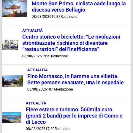
Monte San Primo, ciclista cade lungo la
discesa verso Bellagio
08/08/2026
19:37
Redazione
ATTUALITÀ
Centro storico e biciclette: “Le rivoluzioni
strombazzate rischiano di diventare
“restaurazioni” dell’inefficienza”
08/08/2026
19:21
Redazione
ATTUALITÀ
Fino Mornasco, in fiamme una villetta.
Sette persone evacuate, una in ospedale
08/08/2026
18:16
Redazione
ATTUALITÀ
Fiere estere e turismo: 560mila euro
(pronti 2 bandi) per le imprese di Como e
di Lecco
08/08/2026
17:39
Redazione