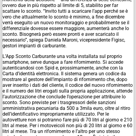
ovvero due in più rispetto al limite di 5, stabilito per far
scattare lo sconto. “Invito tutti a scaricare l’app perché se è
vero che attualmente lo sconto è minimo, a fine dicembre
verrà eseguito un nuovo monitoraggio e probabilmente se il
differenziale dovesse essere maggiore, aumenterà anche lo
sconto. Bisognerà però essere pronti e aver scaricato il
necessario”, spiega Daniela Maroni, vicepresidente Figisc,
gestori impianti di carburante.
L’App Sconto Carburante una volta installata sul proprio
smartphone, serve dunque a fare rifornimento. Si accede
autenticandosi con Spid e, prossimamente, anche con la
Carta d’identità elettronica. Il sistema genera un codice da
mostrare al gestore dell’impianto di rifornimento che, dopo
aver inserito i dati del cliente, il codice del nuovo rifornimento
e il numero dei litri erogati sulla propria applicazione, attende
l’autorizzazione che conclude l’operazione per attribuire lo
sconto. Sono previste per i trasgressori delle sanzioni
amministrativa pecuniaria da 500 a 3mila euro, oltre al ritiro
dell’identificativo impropriamente utilizzato. Per le
autovetture non si potranno fare più di 70 litri al giorno e 210
litri al mese. Per i motoveicoli non più di 20 litri al giorno e 60
litri al mese. Tra un rifornimento e l’altro per uno stesso