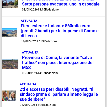
Sette persone evacuate, uno in ospedale
08/08/2026
18:16
Redazione
ATTUALITÀ
Fiere estere e turismo: 560mila euro
(pronti 2 bandi) per le imprese di Como e
di Lecco
08/08/2026
17:39
Redazione
ATTUALITÀ
Provincia di Como, la variante “salva
traffico” non piace. Interrogazione del
M5S
08/08/2026
14:37
Redazione
ATTUALITÀ
Ztl e accesso per i disabili, Negretti. “Il
sindaco prima di parlare almeno legga le
sue delibere”
08/08/2026
14:36
Redazione