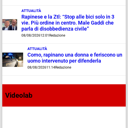
ATTUALITÀ
Rapinese e la Ztl: “Stop alle bici solo in 3
vie. Più ordine in centro. Male Gaddi che
parla di disobbedienza civile”
08/08/2026
12:01
Redazione
ATTUALITÀ
Como, rapinano una donna e feriscono un
uomo intervenuto per difenderla
08/08/2026
11:14
Redazione
Videolab