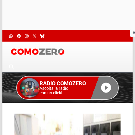
RADIO COMOZERO
Ascolta la radio
con un click!