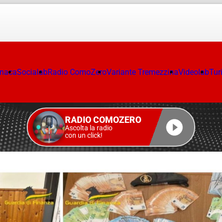
onaca
Socialab
Radio ComoZero
Variante Tremezzina
Videolab
Tur
RADIO COMOZERO
Ascolta la radio
con un click!