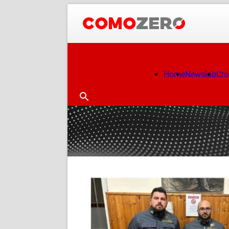
Home
Newslab
Cr