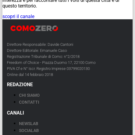
interezza e per raccontare tutti i volti di questa città e di
questo territorio.
scopri il canale
Direttore Responsabile: Davide Cantoni
Direttore Editoriale: Emanuele Caso
Registrazione Tribunale di Como: n°2/2018
Freedom of Choice - Piazza Duomo 17, 22100 Como
PIVA Cf e N° Iscr. Registro Imprese 03799020130
Online dal 14 febbraio 2018
REDAZIONE
CHI SIAMO
CONTATTI
CANALI
NEWSLAB
SOCIALAB