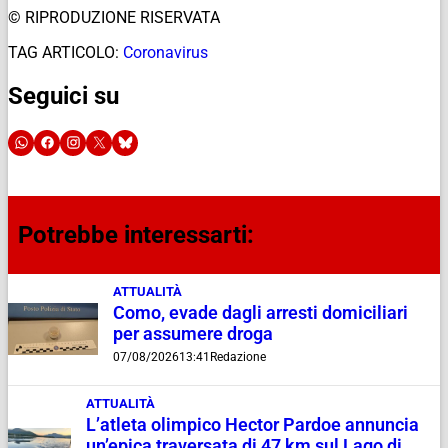
© RIPRODUZIONE RISERVATA
TAG ARTICOLO:
Coronavirus
Seguici su
Potrebbe interessarti:
ATTUALITÀ
Como, evade dagli arresti domiciliari
per assumere droga
07/08/2026
13:41
Redazione
ATTUALITÀ
L’atleta olimpico Hector Pardoe annuncia
un’epica traversata di 47 km sul Lago di