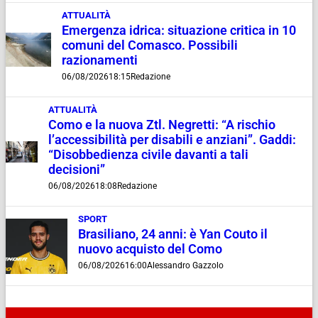
ATTUALITÀ
Emergenza idrica: situazione critica in 10
comuni del Comasco. Possibili
razionamenti
06/08/2026
18:15
Redazione
ATTUALITÀ
Como e la nuova Ztl. Negretti: “A rischio
l’accessibilità per disabili e anziani”. Gaddi:
“Disobbedienza civile davanti a tali
decisioni”
06/08/2026
18:08
Redazione
SPORT
Brasiliano, 24 anni: è Yan Couto il
nuovo acquisto del Como
06/08/2026
16:00
Alessandro Gazzolo