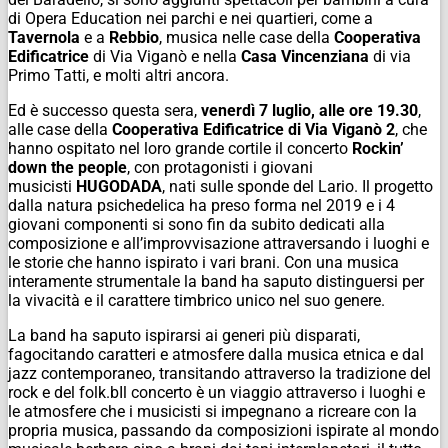
di Opera Education nei parchi e nei quartieri, come a
Tavernola
e a
Rebbio
, musica nelle case della
Cooperativa
Edificatrice
di Via Viganò e nella
Casa Vincenziana
di via
Primo Tatti, e molti altri ancora.
Ed è successo questa sera,
venerdì 7 luglio, alle ore 19.30
,
alle case della
Cooperativa Edificatrice di Via Viganò 2
, che
hanno ospitato nel loro grande cortile il concerto
Rockin’
down the people
, con protagonisti i giovani
musicisti
HUGODADA
, nati sulle sponde del Lario. Il progetto
dalla natura psichedelica ha preso forma nel 2019 e i 4
giovani componenti si sono fin da subito dedicati alla
composizione e all’improvvisazione attraversando i luoghi e
le storie che hanno ispirato i vari brani. Con una musica
interamente strumentale la band ha saputo distinguersi per
la vivacità e il carattere timbrico unico nel suo genere.
La band ha saputo ispirarsi ai generi più disparati,
fagocitando caratteri e atmosfere dalla musica etnica e dal
jazz contemporaneo, transitando attraverso la tradizione del
rock e del folk.bIl concerto è un viaggio attraverso i luoghi e
le atmosfere che i musicisti si impegnano a ricreare con la
propria musica, passando da composizioni ispirate al mondo