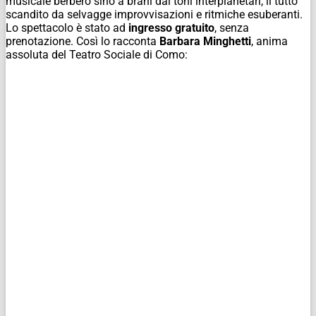
musicale berbero sino a brani dai toni interplanetari, il tutto
scandito da selvagge improvvisazioni e ritmiche esuberanti.
Lo spettacolo è stato ad
ingresso gratuito
, senza
prenotazione. Così lo racconta
Barbara Minghetti
, anima
assoluta del Teatro Sociale di Como: