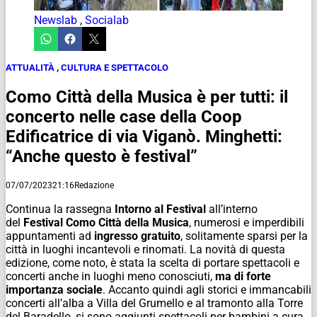
Newslab
,
Socialab
ATTUALITÀ
,
CULTURA E SPETTACOLO
Como Città della Musica è per tutti: il
concerto nelle case della Coop
Edificatrice di via Viganò. Minghetti:
“Anche questo è festival”
07/07/2023
21:16
Redazione
Continua la rassegna
Intorno al Festival
all’interno
del
Festival Como Città
della Musica
, numerosi e imperdibili
appuntamenti ad
ingresso gratuito
, solitamente sparsi per la
città in luoghi incantevoli e rinomati. La novità di questa
edizione, come noto, è stata la scelta di portare spettacoli e
concerti anche in luoghi meno conosciuti,
ma di forte
importanza sociale
. Accanto quindi agli storici e immancabili
concerti all’alba a Villa del Grumello e al tramonto alla Torre
del Baradello, si sono aggiunti spettacoli per bambini a cura