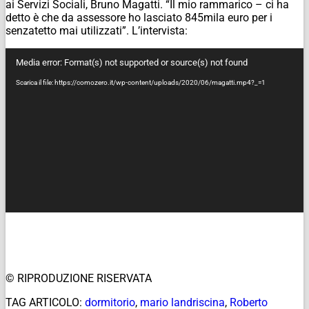
ai Servizi Sociali, Bruno Magatti. “Il mio rammarico – ci ha
detto è che da assessore ho lasciato 845mila euro per i
senzatetto mai utilizzati”. L’intervista:
Video
Media error: Format(s) not supported or source(s) not found
Player
Scarica il file: https://comozero.it/wp-content/uploads/2020/06/magatti.mp4?_=1
© RIPRODUZIONE RISERVATA
TAG ARTICOLO:
dormitorio
,
mario landriscina
,
Roberto