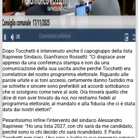
Dopo Tocchetti è intervenuto anche il capogruppo della lista
Rapinese Sindaco, Gianfranco Rossetti: “Ci dispiace aver
appreso da una conferenza stampa e non da una
comunicazione della sua uscita anche perché Tocchetti era
correlatrice del nostro programma elettorale. Riguardo alle
parole urlate e ai toni accessi, certamente danno fastidio ma
se schiette e sincere sono preferibili ad accordi sottobanco
che si sciolgono come neve al sole. Ora troverà quello che
dice di non aver trovato da noi, noi restiamo fedeli al
programma elettorale, al mandato e alla fiducia che ci è stata
data dai nostri elettori”.
Pesantissimo infine l’intervento del sindaco Alessandro
Rapinese: “Ho una lista 2027, con chi sarà da me candidato,
perché sono io chi decido chi sarà ricandidato. E Paola
Tocchetti non c’era. Una sera a luglio la sua presenza serviva