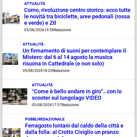
ATTUALITÀ
Como, rivoluzione centro storico: ecco tutte
le novità tra biciclette, aree pedonali (rossa
e verde) e Ztl
05/08/2026
19:58
Redazione
ATTUALITÀ
Un firmamento di suoni per contemplare il
Mistero: dal 6 al 14 agosto la musica
risuona in Cattedrale (e non solo)
05/08/2026
18:22
Redazione
ATTUALITÀ
“Come è bello andare in giro”…con lo
scooter sul lungolago VIDEO
05/08/2026
17:57
Redazione
PUBBLIREDAZIONALE
Ferragosto lontani dal caldo della città e
dalla folla: al Crotto Civiglio un pranzo