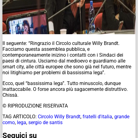
Il seguente: “Ringrazio il Circolo culturale Willy Brandt.
Facciamo questa assemblea pubblica, e
contemporaneamente inizino i contatti con i Sindaci dei
paesi di cintura. Usciamo dal medioevo e guardiamo alle
smart city, alle città europee che sono già nel futuro, mentre
noi litighiamo per problemi di bassissima lega”.
Ecco, quel “bassissima lega”. Tutto minuscolo, dunque
inattaccabile. O forse ancora più sagacemente distruttivo.
Chissà.
© RIPRODUZIONE RISERVATA
TAG ARTICOLO:
Circolo Willy Brandt
,
fratelli d'italia
,
grande
como
,
lega
,
sergio de santis
Seguici su