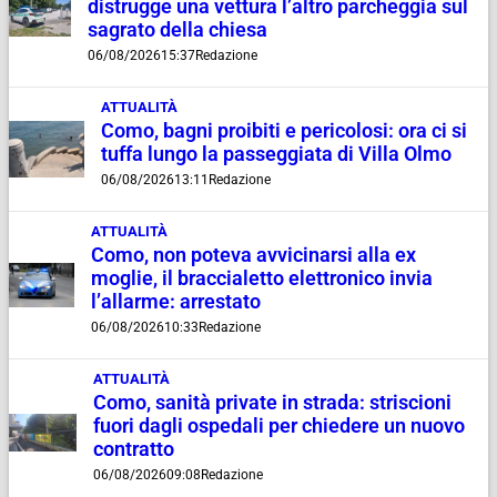
distrugge una vettura l’altro parcheggia sul
sagrato della chiesa
06/08/2026
15:37
Redazione
ATTUALITÀ
Como, bagni proibiti e pericolosi: ora ci si
tuffa lungo la passeggiata di Villa Olmo
06/08/2026
13:11
Redazione
ATTUALITÀ
Como, non poteva avvicinarsi alla ex
moglie, il braccialetto elettronico invia
l’allarme: arrestato
06/08/2026
10:33
Redazione
ATTUALITÀ
Como, sanità private in strada: striscioni
fuori dagli ospedali per chiedere un nuovo
contratto
06/08/2026
09:08
Redazione