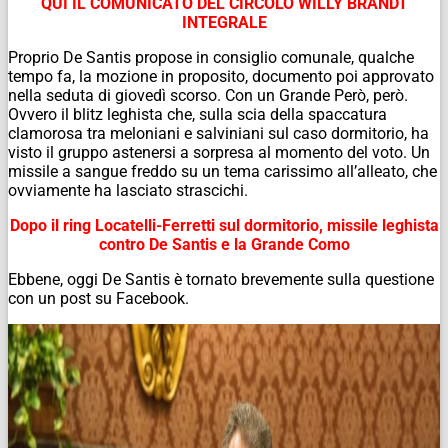
QUI IL COMUNICATO DEL CIRCOLO WILLY BRANDT
INTEGRALE
Proprio De Santis propose in consiglio comunale, qualche
tempo fa, la mozione in proposito, documento poi approvato
nella seduta di giovedì scorso. Con un Grande Però, però.
Ovvero il blitz leghista che, sulla scia della spaccatura
clamorosa tra meloniani e salviniani sul caso dormitorio, ha
visto il gruppo astenersi a sorpresa al momento del voto. Un
missile a sangue freddo su un tema carissimo all’alleato, che
ovviamente ha lasciato strascichi.
Dopo il ring Locatelli-Ferretti sul dormitorio, missile leghista
contro De Santis e la Grande Como
Ebbene, oggi De Santis è tornato brevemente sulla questione
con un post su Facebook.