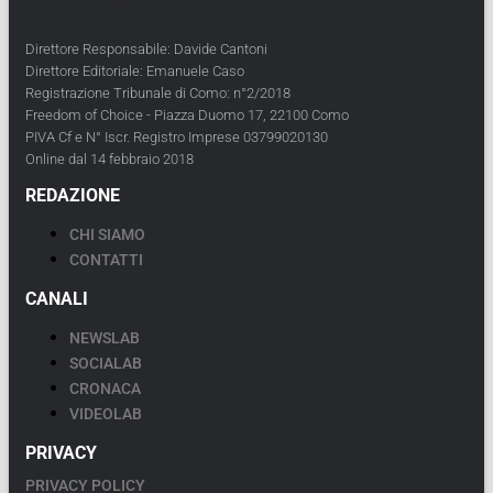
Direttore Responsabile: Davide Cantoni
Direttore Editoriale: Emanuele Caso
Registrazione Tribunale di Como: n°2/2018
Freedom of Choice - Piazza Duomo 17, 22100 Como
PIVA Cf e N° Iscr. Registro Imprese 03799020130
Online dal 14 febbraio 2018
REDAZIONE
CHI SIAMO
CONTATTI
CANALI
NEWSLAB
SOCIALAB
CRONACA
VIDEOLAB
PRIVACY
PRIVACY POLICY