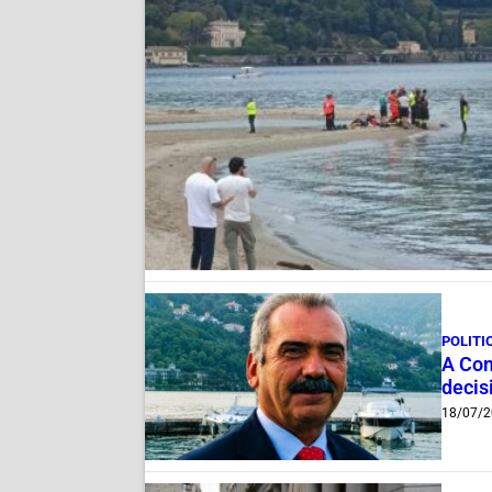
POLITI
A Com
decis
18/07/2