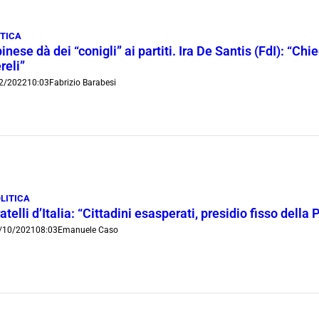
ITICA
inese dà dei “conigli” ai partiti. Ira De Santis (FdI): “Ch
reli”
2/2022
10:03
Fabrizio Barabesi
LITICA
atelli d’Italia: “Cittadini esasperati, presidio fisso dell
/10/2021
08:03
Emanuele Caso