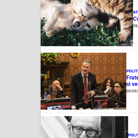
AT
Co
28
POLIT
Frate
si v
09/09
POLI