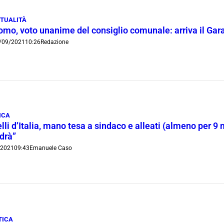
TUALITÀ
mo, voto unanime del consiglio comunale: arriva il Garant
/09/2021
10:26
Redazione
ICA
lli d’Italia, mano tesa a sindaco e alleati (almeno per 9 
edrà”
/2021
09:43
Emanuele Caso
TICA