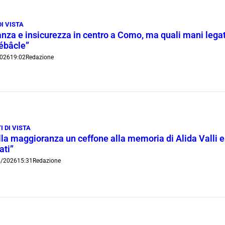
DI VISTA
nza e insicurezza in centro a Como, ma quali mani legate
ébâcle”
026
19:02
Redazione
I DI VISTA
lla maggioranza un ceffone alla memoria di Alida Valli e
ati”
4/2026
15:31
Redazione