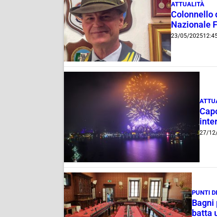
ATTUALITÀ
Colonnello 
Nazionale F
23/05/2025
12:4
ATTU
Capo
inte
27/12
PUNTI D
Bagni 
batta 