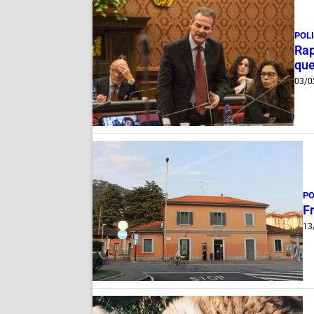
POL
Rap
que
03/0
PO
Fr
13