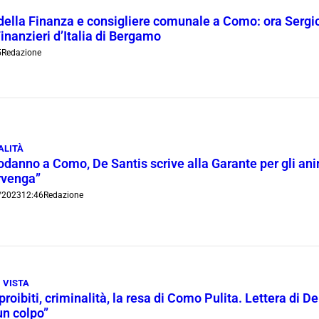
della Finanza e consigliere comunale a Como: ora Sergi
inanzieri d’Italia di Bergamo
5
Redazione
ALITÀ
danno a Como, De Santis scrive alla Garante per gli anima
rvenga”
/2023
12:46
Redazione
I VISTA
proibiti, criminalità, la resa di Como Pulita. Lettera di De
un colpo”