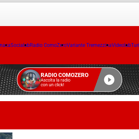
onaca
Socialab
Radio ComoZero
Variante Tremezzina
Videolab
Tur
RADIO COMOZERO
Ascolta la radio
con un click!