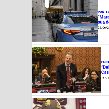
PUNTI 
“Mara
sua d
22/06/2
PUNT
“Da
Cas
15/0