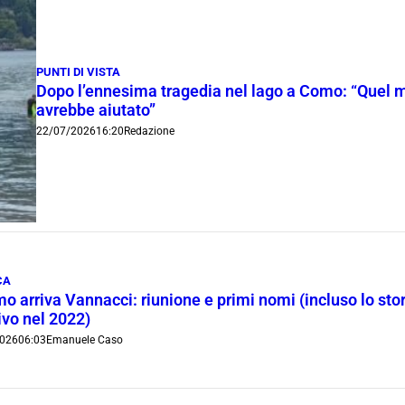
PUNTI DI VISTA
Dopo l’ennesima tragedia nel lago a Como: “Quel me
avrebbe aiutato”
22/07/2026
16:20
Redazione
CA
o arriva Vannacci: riunione e primi nomi (incluso lo sto
ivo nel 2022)
026
06:03
Emanuele Caso