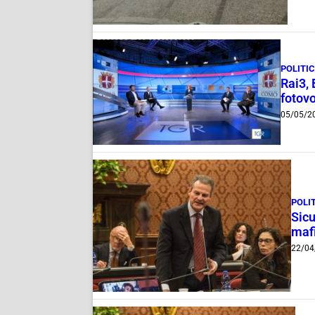
POLITI
Rai3, 
fotovo
05/05/2
POLI
Sicu
maf
22/04