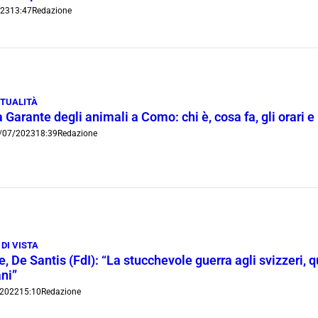
023
13:47
Redazione
TUALITÀ
 Garante degli animali a Como: chi è, cosa fa, gli orari e i 
/07/2023
18:39
Redazione
 DI VISTA
, De Santis (FdI): “La stucchevole guerra agli svizzeri, qu
ani”
/2022
15:10
Redazione