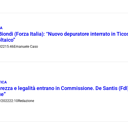
CA
Biondi (Forza Italia): “Nuovo depuratore interrato in Ti
ltaico”
022
15:46
Emanuele Caso
TICA
rezza e legalità entrano in Commissione. De Santis (FdI)
ie”
/2022
22:10
Redazione