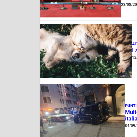
23/08/2
AT
La
12
PUNTI
Multe
itali
04/09