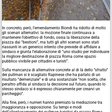
In concreto, però, l’emendamento Biondi ha ridotto di molto
gli scenari alternativi: la mozione finale continuava a
mantenere l’obiettivo di fondo, ossia la liberazione della
piazza dai “bestioni”, ma tutti gli altri scenari sono stati
riassunti in un generico intento che prevede di affidare a
sindaco e giunta l’elaborazione di “uno studio per individuare
la migliore destinazione di piazza Roma come spazio
pubblico vivibile per cittadini e turisti”.
Sulla mancanza di alternative concrete al di là dello “sfratto”
dei pullman si è scagliato Rapinese che ha parlato di un
risultato “demenziale” e di una sostanziale “non scelta, che
peraltro affida al sindaco la decisione sul futuro, quando lo
stesso sindaco si è espresso chiaramente per crearvi un
parcheggio”.
Alla fine, però, i numeri hanno premiato la mediazione tra
maggioranza e opposizione. Su tempi e modi
dell’allontanamento dei pullman turistici da piazza Roma,