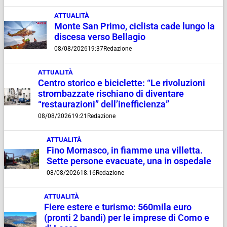
ATTUALITÀ
Monte San Primo, ciclista cade lungo la
discesa verso Bellagio
08/08/2026
19:37
Redazione
ATTUALITÀ
Centro storico e biciclette: “Le rivoluzioni
strombazzate rischiano di diventare
“restaurazioni” dell’inefficienza”
08/08/2026
19:21
Redazione
ATTUALITÀ
Fino Mornasco, in fiamme una villetta.
Sette persone evacuate, una in ospedale
08/08/2026
18:16
Redazione
ATTUALITÀ
Fiere estere e turismo: 560mila euro
(pronti 2 bandi) per le imprese di Como e