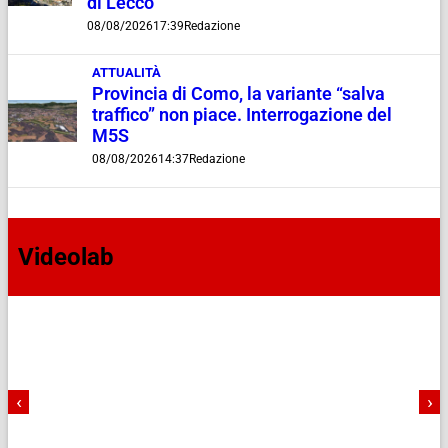
di Lecco
08/08/2026
17:39
Redazione
ATTUALITÀ
Provincia di Como, la variante “salva
traffico” non piace. Interrogazione del
M5S
08/08/2026
14:37
Redazione
Videolab
‹
›