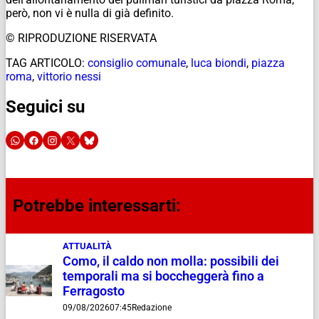
però, non vi è nulla di già definito.
© RIPRODUZIONE RISERVATA
TAG ARTICOLO:
consiglio comunale
,
luca biondi
,
piazza
roma
,
vittorio nessi
Seguici su
Potrebbe interessarti:
ATTUALITÀ
Como, il caldo non molla: possibili dei
temporali ma si boccheggerà fino a
Ferragosto
09/08/2026
07:45
Redazione