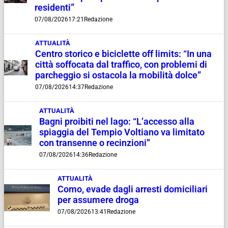
residenti”
07/08/2026
17:21
Redazione
ATTUALITÀ
Centro storico e biciclette off limits: “In una
città soffocata dal traffico, con problemi di
parcheggio si ostacola la mobilità dolce”
07/08/2026
14:37
Redazione
ATTUALITÀ
Bagni proibiti nel lago: “L’accesso alla
spiaggia del Tempio Voltiano va limitato
con transenne o recinzioni”
07/08/2026
14:36
Redazione
ATTUALITÀ
Como, evade dagli arresti domiciliari
per assumere droga
07/08/2026
13:41
Redazione