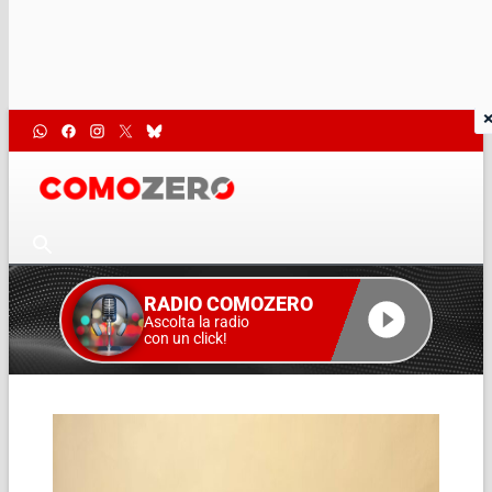
RADIO COMOZERO
Ascolta la radio
con un click!