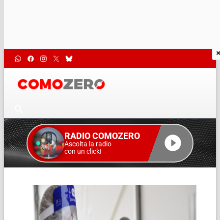
RADIO COMOZERO
Ascolta la radio
con un click!