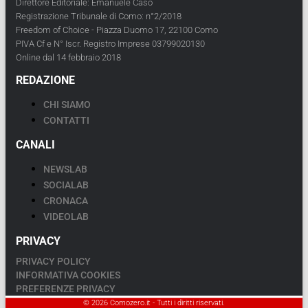
Direttore Editoriale: Emanuele Caso
Registrazione Tribunale di Como: n°2/2018
Freedom of Choice - Piazza Duomo 17, 22100 Como
PIVA Cf e N° Iscr. Registro Imprese 03799020130
Online dal 14 febbraio 2018
REDAZIONE
CHI SIAMO
CONTATTI
CANALI
NEWSLAB
SOCIALAB
CRONACA
VIDEOLAB
PRIVACY
PRIVACY POLICY
INFORMATIVA COOKIES
PREFERENZE PRIVACY
© 2026 Comozero.it - Tutti i diritti riservati.