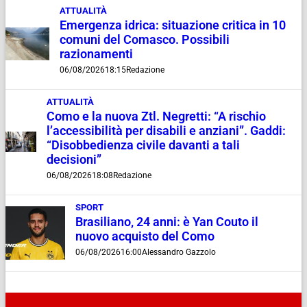
ATTUALITÀ
Emergenza idrica: situazione critica in 10
comuni del Comasco. Possibili
razionamenti
06/08/2026
18:15
Redazione
ATTUALITÀ
Como e la nuova Ztl. Negretti: “A rischio
l’accessibilità per disabili e anziani”. Gaddi:
“Disobbedienza civile davanti a tali
decisioni”
06/08/2026
18:08
Redazione
SPORT
Brasiliano, 24 anni: è Yan Couto il
nuovo acquisto del Como
06/08/2026
16:00
Alessandro Gazzolo