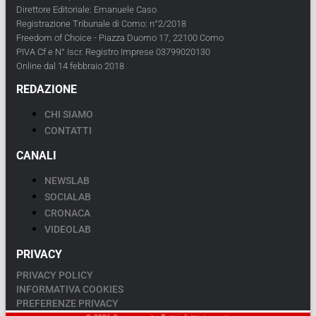
Direttore Editoriale: Emanuele Caso
Registrazione Tribunale di Como: n°2/2018
Freedom of Choice - Piazza Duomo 17, 22100 Como
PIVA Cf e N° Iscr. Registro Imprese 03799020130
Online dal 14 febbraio 2018
REDAZIONE
CHI SIAMO
CONTATTI
CANALI
NEWSLAB
SOCIALAB
CRONACA
VIDEOLAB
PRIVACY
PRIVACY POLICY
INFORMATIVA COOKIES
PREFERENZE PRIVACY