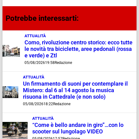
Potrebbe interessarti:
ATTUALITÀ
Como, rivoluzione centro storico: ecco tutte
le novità tra biciclette, aree pedonali (rossa
e verde) e Ztl
05/08/2026
19:58
Redazione
ATTUALITÀ
Un firmamento di suoni per contemplare il
Mistero: dal 6 al 14 agosto la musica
risuona in Cattedrale (e non solo)
05/08/2026
18:22
Redazione
ATTUALITÀ
“Come è bello andare in giro”…con lo
scooter sul lungolago VIDEO
05/08/2026
17:57
Redazione