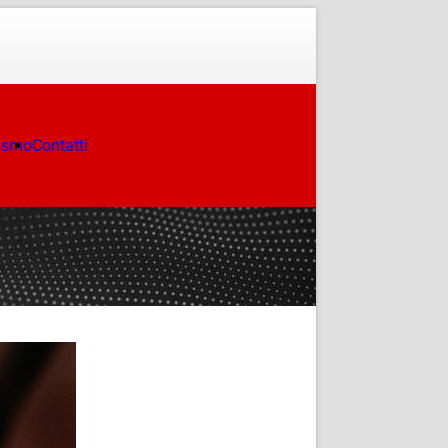
ismo
Contatti