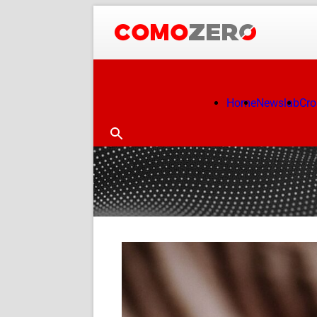
Home
Newslab
Cr