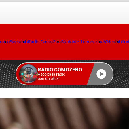
onaca
Socialab
Radio ComoZero
Variante Tremezzina
Videolab
Tur
RADIO COMOZERO
Ascolta la radio
con un click!