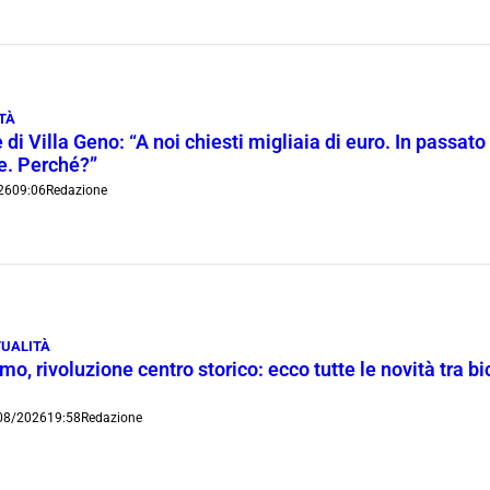
TÀ
 di Villa Geno: “A noi chiesti migliaia di euro. In passato 
ie. Perché?”
26
09:06
Redazione
UALITÀ
o, rivoluzione centro storico: ecco tutte le novità tra bi
08/2026
19:58
Redazione