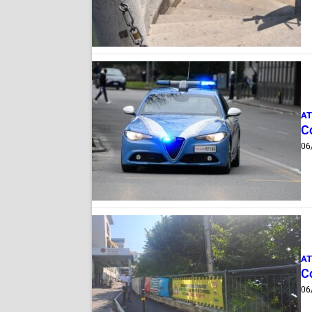
AT
Co
06
AT
Co
06