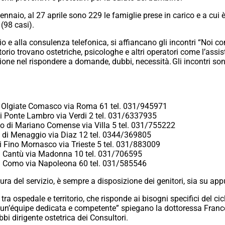
ennaio, al 27 aprile sono 229 le famiglie prese in carico e a cui è
 (98 casi).
io e alla consulenza telefonica, si affiancano gli incontri “Noi con
rio trovano ostetriche, psicologhe e altri operatori come l’assist
ione nel rispondere a domande, dubbi, necessità. Gli incontri son
 di Olgiate Comasco via Roma 61 tel. 031/945971
 di Ponte Lambro via Verdi 2 tel. 031/6337935
rio di Mariano Comense via Villa 5 tel. 031/755222
io di Menaggio via Diaz 12 tel. 0344/369805
di Fino Mornasco via Trieste 5 tel. 031/883009
 di Cantù via Madonna 10 tel. 031/706595
 di Como via Napoleona 60 tel. 031/585546
ertura del servizio, è sempre a disposizione dei genitori, sia su 
tra ospedale e territorio, che risponde ai bisogni specifici del cicl
un’équipe dedicata e competente” spiegano la dottoressa Frances
bi dirigente ostetrica dei Consultori.