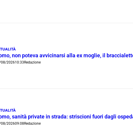
TUALITÀ
mo, non poteva avvicinarsi alla ex moglie, il braccialetto
/08/2026
10:33
Redazione
TUALITÀ
mo, sanità private in strada: striscioni fuori dagli ospe
/08/2026
09:08
Redazione