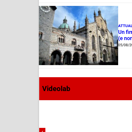
ATTUAL
Un fi
(e non
05/08/2
Videolab
‹