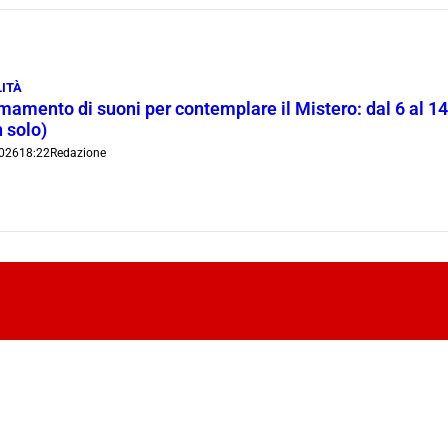
ITÀ
rmamento di suoni per contemplare il Mistero: dal 6 al 1
 solo)
026
18:22
Redazione