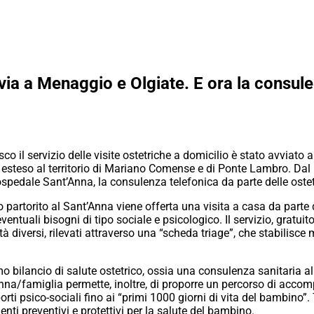
 via a Menaggio e Olgiate. E ora la consule
o il servizio delle visite ostetriche a domicilio è stato avviato
steso al territorio di Mariano Comense e di Ponte Lambro. Dal 1 m
edale Sant’Anna, la consulenza telefonica da parte delle ostetr
torito al Sant’Anna viene offerta una visita a casa da parte di
entuali bisogni di tipo sociale e psicologico. Il servizio, gratuito
rità diversi, rilevati attraverso una “scheda triage”, che stabilisc
rimo bilancio di salute ostetrico, ossia una consulenza sanitaria
onna/famiglia permette, inoltre, di proporre un percorso di ac
orti psico-sociali fino ai “primi 1000 giorni di vita del bambino”
i preventivi e protettivi per la salute del bambino.