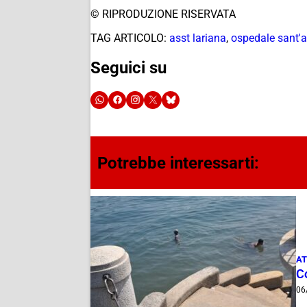
© RIPRODUZIONE RISERVATA
TAG ARTICOLO:
asst lariana
,
ospedale sant'
Seguici su
Potrebbe interessarti:
AT
Co
06