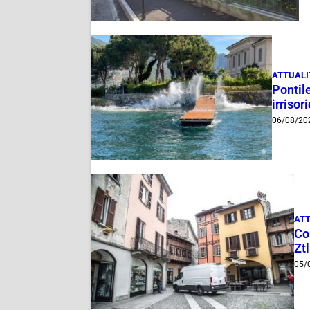
ATTUALI
Pontile
irrisor
06/08/20
ATT
Com
Ztl
05/