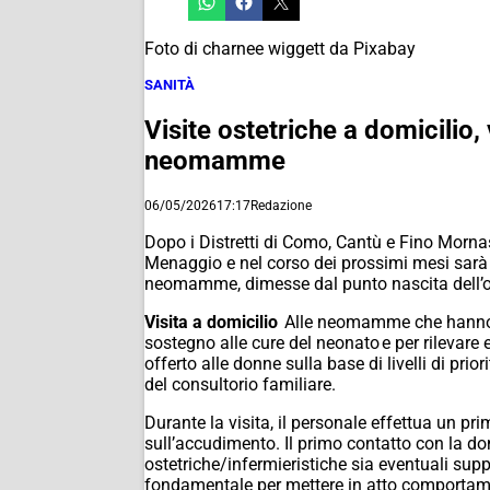
Foto di charnee wiggett da Pixabay
SANITÀ
Visite ostetriche a domicilio,
neomamme
06/05/2026
17:17
Redazione
Dopo i Distretti di Como, Cantù e Fino Mornasc
Menaggio e nel corso dei prossimi mesi sarà e
neomamme, dimesse dal punto nascita dell’osp
Visita a domicilio
Alle neomamme che hanno par
sostegno alle cure del neonato e per rilevare ev
offerto alle donne sulla base di livelli di prio
del consultorio familiare.
Durante la visita, il personale effettua un p
sull’accudimento. Il primo contatto con la d
ostetriche/infermieristiche sia eventuali supp
fondamentale per mettere in atto comportament