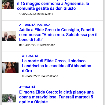
il 15 maggio cerimonia a Agrisenna, la
comunità gestita da don Giusto
14/05/2022
22:26
Redazione
ATTUALITÀ
,
POLITICA
Addio a Elide Greco in Consiglio, Fanetti
commosso: “Amica mia. Soldatessa per il
bene di tutti”
06/04/2022
21:36
Redazione
ATTUALITÀ
La morte di Elide Greco, il sindaco
Landriscina la candida all’Abbondino
d’Oro
03/04/2022
21:04
Redazione
ATTUALITÀ
E’ morta Elide Greco: la città piange una
donna meravigliosa. Funerali martedì 5
aprile a Olgiate