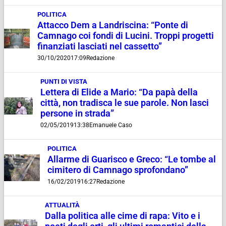
POLITICA
Attacco Dem a Landriscina: “Ponte di
Camnago coi fondi di Lucini. Troppi progetti
finanziati lasciati nel cassetto”
30/10/2020
17:09
Redazione
PUNTI DI VISTA
Lettera di Elide a Mario: “Da papà della
città, non tradisca le sue parole. Non lasci
persone in strada”
02/05/2019
13:38
Emanuele Caso
POLITICA
Allarme di Guarisco e Greco: “Le tombe al
cimitero di Camnago sprofondano”
16/02/2019
16:27
Redazione
ATTUALITÀ
Dalla politica alle cime di rapa: Vito e i