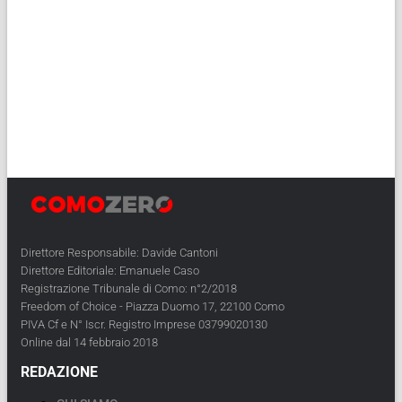
Direttore Responsabile: Davide Cantoni
Direttore Editoriale: Emanuele Caso
Registrazione Tribunale di Como: n°2/2018
Freedom of Choice - Piazza Duomo 17, 22100 Como
PIVA Cf e N° Iscr. Registro Imprese 03799020130
Online dal 14 febbraio 2018
REDAZIONE