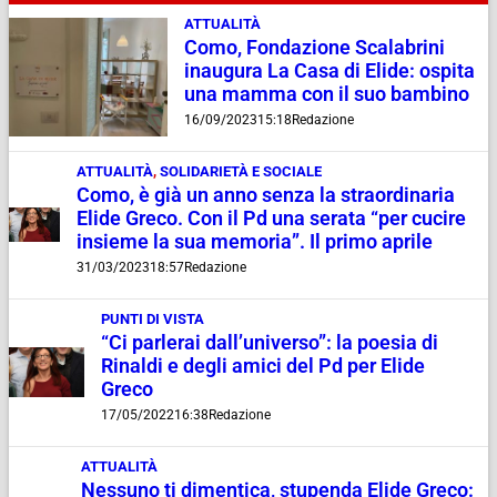
ATTUALITÀ
Como, Fondazione Scalabrini
inaugura La Casa di Elide: ospita
una mamma con il suo bambino
16/09/2023
15:18
Redazione
ATTUALITÀ
,
SOLIDARIETÀ E SOCIALE
Como, è già un anno senza la straordinaria
Elide Greco. Con il Pd una serata “per cucire
insieme la sua memoria”. Il primo aprile
31/03/2023
18:57
Redazione
PUNTI DI VISTA
“Ci parlerai dall’universo”: la poesia di
Rinaldi e degli amici del Pd per Elide
Greco
17/05/2022
16:38
Redazione
ATTUALITÀ
Nessuno ti dimentica, stupenda Elide Greco: