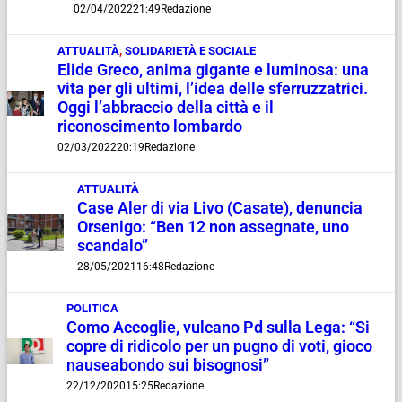
02/04/2022
21:49
Redazione
ATTUALITÀ
,
SOLIDARIETÀ E SOCIALE
Elide Greco, anima gigante e luminosa: una
vita per gli ultimi, l’idea delle sferruzzatrici.
Oggi l’abbraccio della città e il
riconoscimento lombardo
02/03/2022
20:19
Redazione
ATTUALITÀ
Case Aler di via Livo (Casate), denuncia
Orsenigo: “Ben 12 non assegnate, uno
scandalo”
28/05/2021
16:48
Redazione
POLITICA
Como Accoglie, vulcano Pd sulla Lega: “Si
copre di ridicolo per un pugno di voti, gioco
nauseabondo sui bisognosi”
22/12/2020
15:25
Redazione