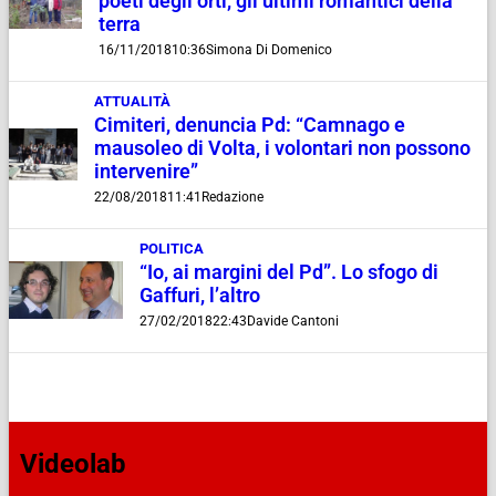
poeti degli orti, gli ultimi romantici della
terra
16/11/2018
10:36
Simona Di Domenico
ATTUALITÀ
Cimiteri, denuncia Pd: “Camnago e
mausoleo di Volta, i volontari non possono
intervenire”
22/08/2018
11:41
Redazione
POLITICA
“Io, ai margini del Pd”. Lo sfogo di
Gaffuri, l’altro
27/02/2018
22:43
Davide Cantoni
Videolab