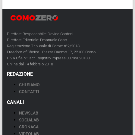
Direttore Responsabile: Davide Cantoni
Direttore Editoriale: Emanuele Caso
Registrazione Tribunale di Como: n°2/2018
Freedom of Choice - Piazza Duomo 17, 22100 Como
PIVA Cf e N° Iscr. Registro Imprese 03799020130
Online dal 14 febbraio 2018
REDAZIONE
CHI SIAMO
CONTATTI
CANALI
NEWSLAB
SOCIALAB
CRONACA
VIDEOLAB