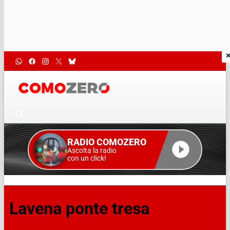
RADIO COMOZERO
Ascolta la radio
con un click!
Lavena ponte tresa