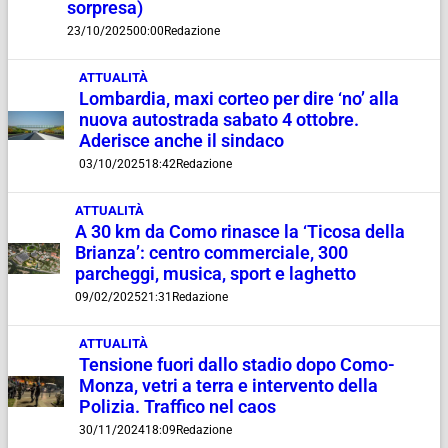
sorpresa)
23/10/2025
00:00
Redazione
ATTUALITÀ
Lombardia, maxi corteo per dire ‘no’ alla
nuova autostrada sabato 4 ottobre.
Aderisce anche il sindaco
03/10/2025
18:42
Redazione
ATTUALITÀ
A 30 km da Como rinasce la ‘Ticosa della
Brianza’: centro commerciale, 300
parcheggi, musica, sport e laghetto
09/02/2025
21:31
Redazione
ATTUALITÀ
Tensione fuori dallo stadio dopo Como-
Monza, vetri a terra e intervento della
Polizia. Traffico nel caos
30/11/2024
18:09
Redazione