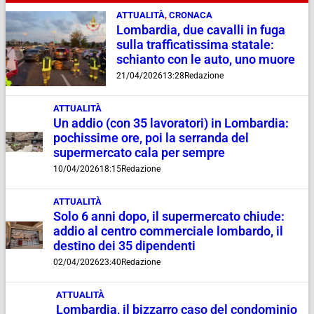
ATTUALITÀ
,
CRONACA
Lombardia, due cavalli in fuga
sulla trafficatissima statale:
schianto con le auto, uno muore
21/04/2026
13:28
Redazione
ATTUALITÀ
Un addio (con 35 lavoratori) in Lombardia:
pochissime ore, poi la serranda del
supermercato cala per sempre
10/04/2026
18:15
Redazione
ATTUALITÀ
Solo 6 anni dopo, il supermercato chiude:
addio al centro commerciale lombardo, il
destino dei 35 dipendenti
02/04/2026
23:40
Redazione
ATTUALITÀ
Lombardia, il bizzarro caso del condominio