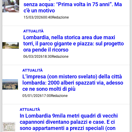
senza acqua: “Prima volta in 75 anni”. Ma
c’è un motivo
15/03/2026
00:40
Redazione
ATTUALITÀ
Lombardia, nella storica area due maxi
torri, il parco gigante e piazza: sul progetto
ora pende il ricorso
06/03/2026
18:30
Redazione
ATTUALITÀ
L’impresa (con mistero svelato) della città
lombarda: 2000 alberi spazzati via, adesso
ce ne sono molti di più
05/01/2026
17:00
Redazione
ATTUALITÀ
In Lombardia 9mila metri quadri di vecchi
capannoni diventano palazzi e case. E ci
sono appartamenti a prezzi speciali (con