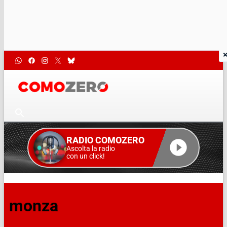
RADIO COMOZERO
Ascolta la radio
con un click!
monza