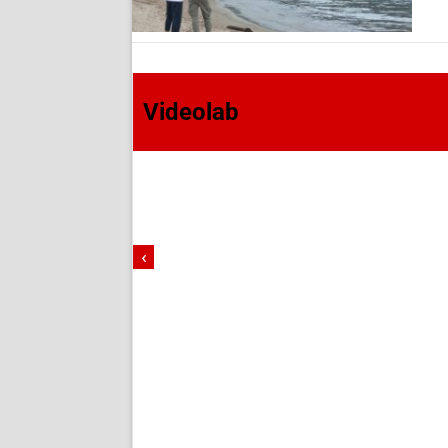
Videolab
‹