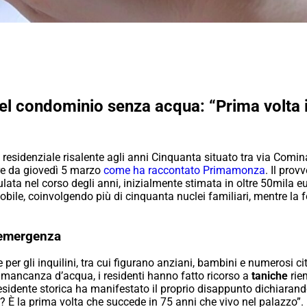
del condominio senza acqua: “Prima volta 
residenziale risalente agli anni Cinquanta situato tra via Comina
ire da giovedì 5 marzo
come ha raccontato Primamonza
. Il pro
ata nel corso degli anni, inizialmente stimata in oltre 50mila e
ile, coinvolgendo più di cinquanta nuclei familiari, mentre la fo
l’emergenza
ive per gli inquilini, tra cui figurano anziani, bambini e numerosi
a mancanza d’acqua, i residenti hanno fatto ricorso a
taniche
rie
residente storica ha manifestato il proprio disappunto dichiaran
È la prima volta che succede in 75 anni che vivo nel palazzo”. I