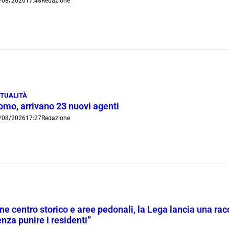
/08/2026
17:48
Redazione
TUALITÀ
omo, arrivano 23 nuovi agenti
/08/2026
17:27
Redazione
ne centro storico e aree pedonali, la Lega lancia una racc
nza punire i residenti”