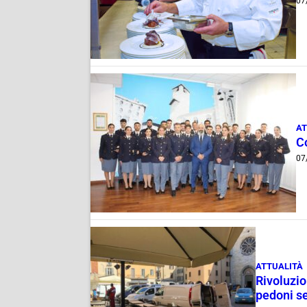
07
AT
C
07
ATTUALITÀ
Rivoluzio
pedoni se