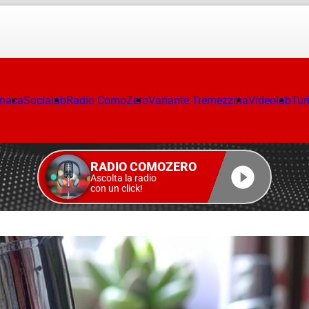
onaca
Socialab
Radio ComoZero
Variante Tremezzina
Videolab
Tur
RADIO COMOZERO
Ascolta la radio
con un click!