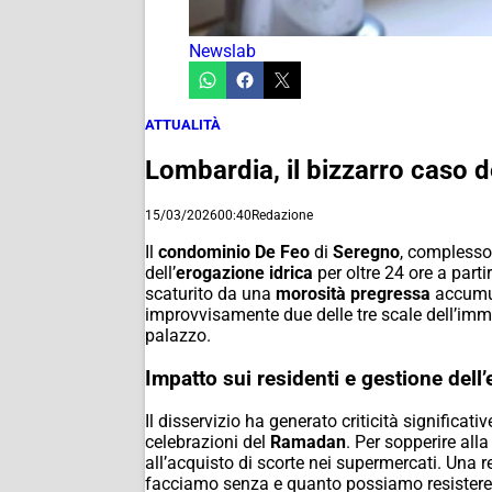
Newslab
ATTUALITÀ
Lombardia, il bizzarro caso 
15/03/2026
00:40
Redazione
Il
condominio De Feo
di
Seregno
, complesso 
dell’
erogazione idrica
per oltre 24 ore a part
scaturito da una
morosità pregressa
accumul
improvvisamente due delle tre scale dell’immob
palazzo.
Impatto sui residenti e gestione del
Il disservizio ha generato criticità significat
celebrazioni del
Ramadan
. Per sopperire all
all’acquisto di scorte nei supermercati. Una 
facciamo senza e quanto possiamo resistere? 