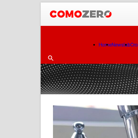
Home
Newslab
Cr