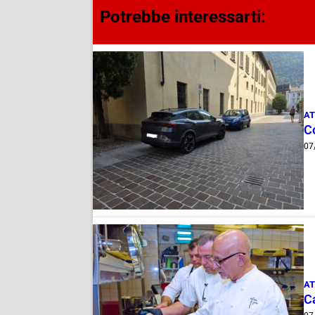
Potrebbe interessarti:
AT
Co
07
AT
Ca