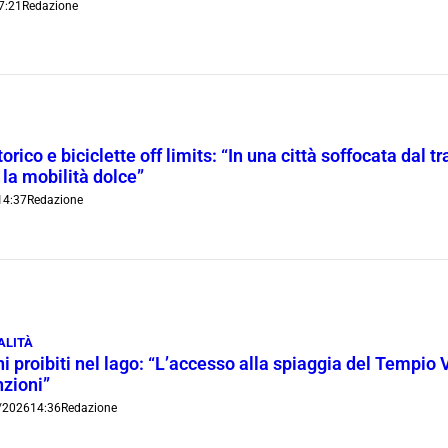
7:21
Redazione
orico e biciclette off limits: “In una città soffocata dal t
 la mobilità dolce”
14:37
Redazione
ALITÀ
i proibiti nel lago: “L’accesso alla spiaggia del Tempio 
nzioni”
/2026
14:36
Redazione