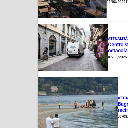
07/08/2026
1
ATTUALITÀ
Centro st
ostacola
07/08/2026
ATTU
Bagn
reci
07/08