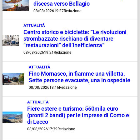
discesa verso Bellagio
08/08/2026
19:37
Redazione
ATTUALITÀ
Centro storico e biciclette: “Le rivoluzioni
strombazzate rischiano di diventare
“restaurazioni” dell’inefficienza”
08/08/2026
19:21
Redazione
ATTUALITÀ
Fino Mornasco, in fiamme una villetta.
Sette persone evacuate, una in ospedale
08/08/2026
18:16
Redazione
ATTUALITÀ
Fiere estere e turismo: 560mila euro
(pronti 2 bandi) per le imprese di Como e
di Lecco
08/08/2026
17:39
Redazione