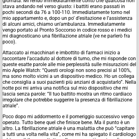
giornata. Mi rendo immediatamente conto che qualcosa non
stava andando nel verso giusto: i battiti erano passati in
pochi secondi da 76 a 100-110. Immediatamente torno nel
mio appartamento e, dopo un po’ d’esitazione e l’assistenza
di alcuni amici, chiamo un’ambulanza. Immediatamente
vengo portato al Pronto Soccorso in codice rosso e i medici
mi diagnosticano una fibrillazione atriale (ve ne parlerò fra
poco).
Attaccato ai macchinari e imbottito di farmaci inizio a
raccontare l’accaduto al dottore di turno, che mi risponde con
queste esatte parole alle mie perplessità sulle misurazioni del
mio Apple Watch: “Questi orologi non sono precisi al 100%,
ma sono molto vicini a un dispositivo medico. Ho un collega
che consiglia a suoi pazienti più anziani di acquistarlo”. Nella
notte poi mi arriva una notifica sul mio dispositivo che mi
lascia senza parole: “Il tuo battito mostra un ritmo cardiaco
irregolare che potrebbe suggerire la presenza di fibrillazione
atriale”.
Poco dopo mi addormento e il pomeriggio successivo vengo
operato. Tutto bene quel che finisce bene. Ma il punto è un
altro. La fibrillazione atriale è una malattia che può “capitare
a tutti una volta nella vita”, come mi ha spiegato il cardiologo