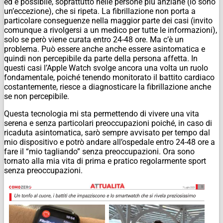
ed è possibile, soprattutto nelle persone più anziane (io sono
un’eccezione), che si ripeta. La fibrillazione non porta a
particolare conseguenze nella maggior parte dei casi (invito
comunque a rivolgersi a un medico per tutte le informazioni),
solo se però viene curata entro 24-48 ore. Ma c’è un
problema. Può essere anche anche essere asintomatica e
quindi non percepibile da parte della persona affetta. In
questi casi l’Apple Watch svolge ancora una volta un ruolo
fondamentale, poiché tenendo monitorato il battito cardiaco
costantemente, riesce a diagnosticare la fibrillazione anche
se non percepibile.
Questa tecnologia mi sta permettendo di vivere una vita
serena e senza particolari preoccupazioni poiché, in caso di
ricaduta asintomatica, sarò sempre avvisato per tempo dal
mio dispositivo e potrò andare all’ospedale entro 24-48 ore a
fare il “mio tagliando” senza preoccupazioni. Ora sono
tornato alla mia vita di prima e pratico regolarmente sport
senza preoccupazioni.