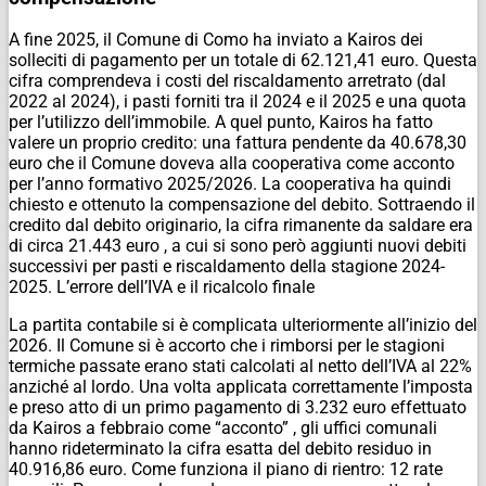
A fine 2025, il Comune di Como ha inviato a Kairos dei
solleciti di pagamento per un totale di 62.121,41 euro. Questa
cifra comprendeva i costi del riscaldamento arretrato (dal
2022 al 2024), i pasti forniti tra il 2024 e il 2025 e una quota
per l’utilizzo dell’immobile. A quel punto, Kairos ha fatto
valere un proprio credito: una fattura pendente da 40.678,30
euro che il Comune doveva alla cooperativa come acconto
per l’anno formativo 2025/2026. La cooperativa ha quindi
chiesto e ottenuto la compensazione del debito. Sottraendo il
credito dal debito originario, la cifra rimanente da saldare era
di circa 21.443 euro , a cui si sono però aggiunti nuovi debiti
successivi per pasti e riscaldamento della stagione 2024-
2025. L’errore dell’IVA e il ricalcolo finale
La partita contabile si è complicata ulteriormente all’inizio del
2026. Il Comune si è accorto che i rimborsi per le stagioni
termiche passate erano stati calcolati al netto dell’IVA al 22%
anziché al lordo. Una volta applicata correttamente l’imposta
e preso atto di un primo pagamento di 3.232 euro effettuato
da Kairos a febbraio come “acconto” , gli uffici comunali
hanno rideterminato la cifra esatta del debito residuo in
40.916,86 euro. Come funziona il piano di rientro: 12 rate