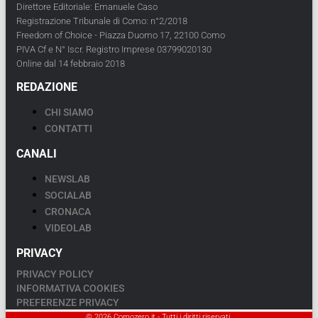
Direttore Editoriale: Emanuele Caso
Registrazione Tribunale di Como: n°2/2018
Freedom of Choice - Piazza Duomo 17, 22100 Como
PIVA Cf e N° Iscr. Registro Imprese 03799020130
Online dal 14 febbraio 2018
REDAZIONE
CHI SIAMO
CONTATTI
CANALI
NEWSLAB
SOCIALAB
CRONACA
VIDEOLAB
PRIVACY
PRIVACY POLICY
INFORMATIVA COOKIES
PREFERENZE PRIVACY
© 2026 Comozero.it - Tutti i diritti riservati.