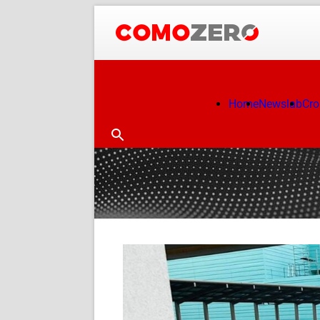
Home
Newslab
Cr