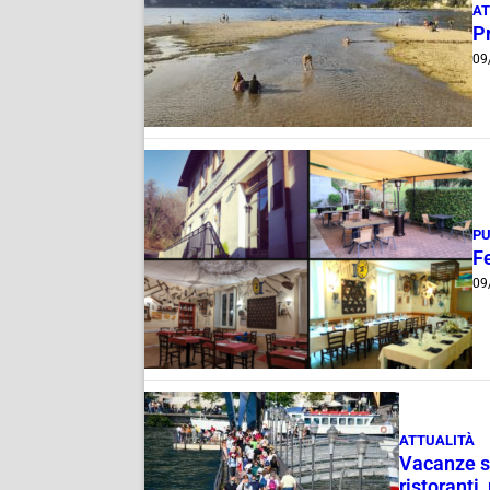
AT
P
09
PU
Fe
09
ATTUALITÀ
Vacanze su
ristoranti,