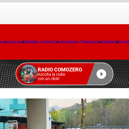
onaca
Socialab
Radio ComoZero
Variante Tremezzina
Videolab
Tur
RADIO COMOZERO
Ascolta la radio
con un click!