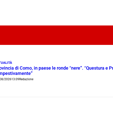
TUALITÀ
ovincia di Como, in paese le ronde “nere”. “Questura e P
mpestivamente”
08/2026
13:09
Redazione