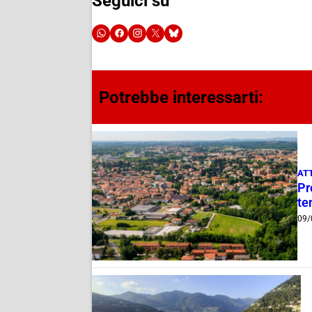
Seguici su
Potrebbe interessarti:
AT
Pr
te
09/