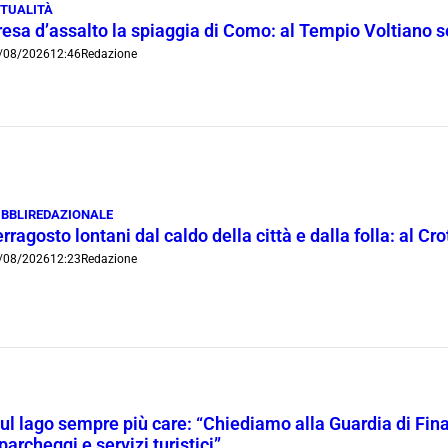
TUALITÀ
resa d’assalto la spiaggia di Como: al Tempio Voltiano 
/08/2026
12:46
Redazione
BBLIREDAZIONALE
rragosto lontani dal caldo della città e dalla folla: al C
/08/2026
12:23
Redazione
l lago sempre più care: “Chiediamo alla Guardia di Finanz
 parcheggi e servizi turistici”