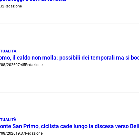
:32
Redazione
TUALITÀ
omo, il caldo non molla: possibili dei temporali ma si b
/08/2026
07:45
Redazione
TUALITÀ
onte San Primo, ciclista cade lungo la discesa verso Bel
/08/2026
19:37
Redazione