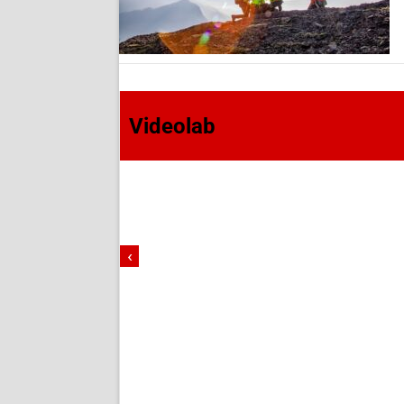
Videolab
‹