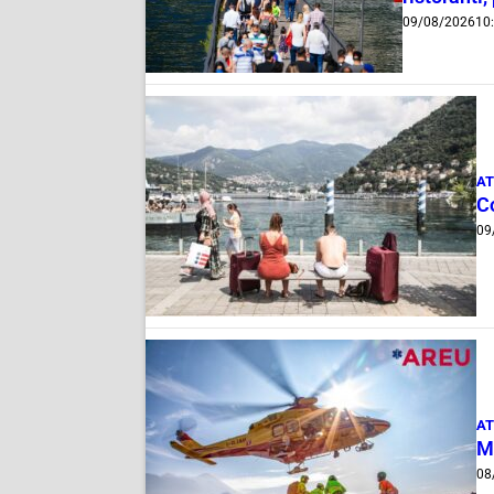
09/08/2026
10
AT
C
09
AT
M
08