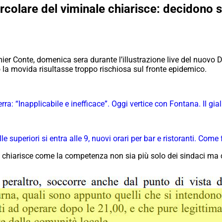
ircolare del viminale chiarisce: decidono s
er Conte, domenica sera durante l’illustrazione live del nuovo Dp
o la movida risultasse troppo rischiosa sul fronte epidemico.
ra: “Inapplicabile e inefficace”. Oggi vertice con Fontana. Il gia
le superiori si entra alle 9, nuovi orari per bar e ristoranti. Com
e chiarisce come la competenza non sia più solo dei sindaci ma c