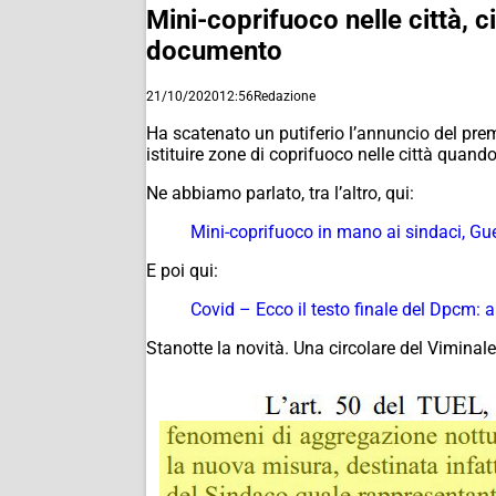
Mini-coprifuoco nelle città, c
documento
21/10/2020
12:56
Redazione
Ha scatenato un putiferio l’annuncio del premi
istituire zone di coprifuoco nelle città quand
Ne abbiamo parlato, tra l’altro, qui:
Mini-coprifuoco in mano ai sindaci, Guer
E poi qui:
Covid – Ecco il testo finale del Dpcm: al
Stanotte la novità. Una circolare del Viminal