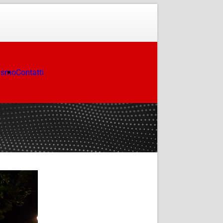
ismo
Contatti