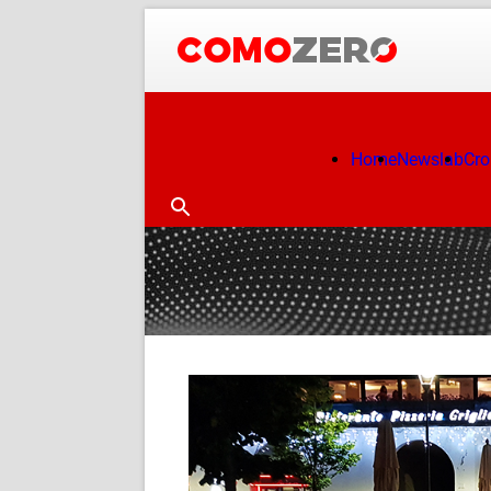
Home
Newslab
Cr