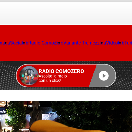
onaca
Socialab
Radio ComoZero
Variante Tremezzina
Videolab
Tur
RADIO COMOZERO
Ascolta la radio
con un click!