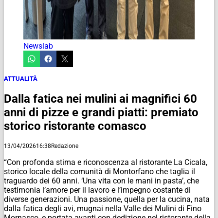
Newslab
ATTUALITÀ
Dalla fatica nei mulini ai magnifici 60
anni di pizze e grandi piatti: premiato
storico ristorante comasco
13/04/2026
16:38
Redazione
“Con profonda stima e riconoscenza al ristorante La Cicala,
storico locale della comunità di Montorfano che taglia il
traguardo dei 60 anni. ‘Una vita con le mani in pasta’, che
testimonia l’amore per il lavoro e l’impegno costante di
diverse generazioni. Una passione, quella per la cucina, nata
dalla fatica degli avi, mugnai nella Valle dei Mulini di Fino
Mornasco, e portata avanti con dedizione nel ristorante della