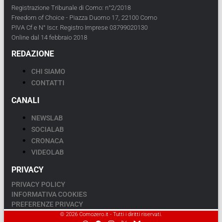
Registrazione Tribunale di Como: n°2/2018
Freedom of Choice - Piazza Duomo 17, 22100 Como
PIVA Cf e N° Iscr. Registro Imprese 03799020130
Online dal 14 febbraio 2018
REDAZIONE
CHI SIAMO
CONTATTI
CANALI
NEWSLAB
SOCIALAB
CRONACA
VIDEOLAB
PRIVACY
PRIVACY POLICY
INFORMATIVA COOKIES
PREFERENZE PRIVACY
© 2026 Comozero.it - Tutti i diritti riservati.