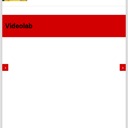
Videolab
‹
›