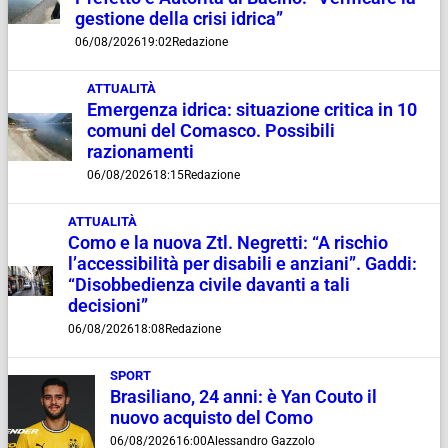
gestione della crisi idrica”
06/08/2026
19:02
Redazione
ATTUALITÀ
Emergenza idrica: situazione critica in 10
comuni del Comasco. Possibili
razionamenti
06/08/2026
18:15
Redazione
ATTUALITÀ
Como e la nuova Ztl. Negretti: “A rischio
l’accessibilità per disabili e anziani”. Gaddi:
“Disobbedienza civile davanti a tali
decisioni”
06/08/2026
18:08
Redazione
SPORT
Brasiliano, 24 anni: è Yan Couto il
nuovo acquisto del Como
06/08/2026
16:00
Alessandro Gazzolo