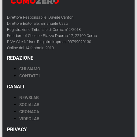
Direttore Responsabile: Davide Cantoni
Direttore Editoriale: Emanuele Caso
Registrazione Tribunale di Como: n°2/2018
Freedom of Choice - Piazza Duomo 17, 22100 Como
PIVA Cf e N° Iscr. Registro Imprese 03799020130
Online dal 14 febbraio 2018
REDAZIONE
CHI SIAMO
CONTATTI
CANALI
NEWSLAB
SOCIALAB
CRONACA
VIDEOLAB
PRIVACY