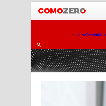
Home
Newslab
Cr