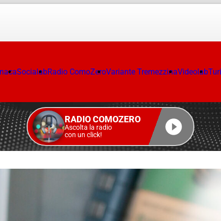
onaca
Socialab
Radio ComoZero
Variante Tremezzina
Videolab
Tur
RADIO COMOZERO
Ascolta la radio
con un click!