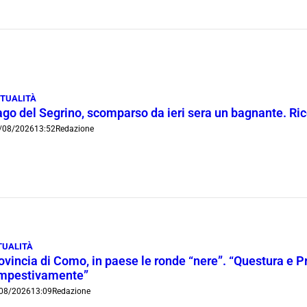
TUALITÀ
ago del Segrino, scomparso da ieri sera un bagnante. Ric
/08/2026
13:52
Redazione
TUALITÀ
ovincia di Como, in paese le ronde “nere”. “Questura e P
mpestivamente”
08/2026
13:09
Redazione