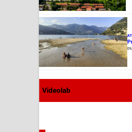
AT
P
09
Videolab