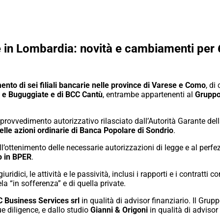
in Lombardia: novità e cambiamenti per 6 
ento di sei filiali bancarie nelle province di Varese e Como
, di
 e Buguggiate e di BCC Cantù
, entrambe appartenenti al
Gruppo
 provvedimento autorizzativo rilasciato dall’Autorità Garante de
lle azioni ordinarie di Banca Popolare di Sondrio
.
ll’ottenimento delle necessarie autorizzazioni di legge e al per
o in BPER
.
uridici, le attività e le passività, inclusi i rapporti e i contratti 
la “in sofferenza” e di quella private.
 Business Services srl
in qualità di advisor finanziario. Il Grup
e diligence, e dallo studio
Gianni & Origoni
in qualità di advisor 