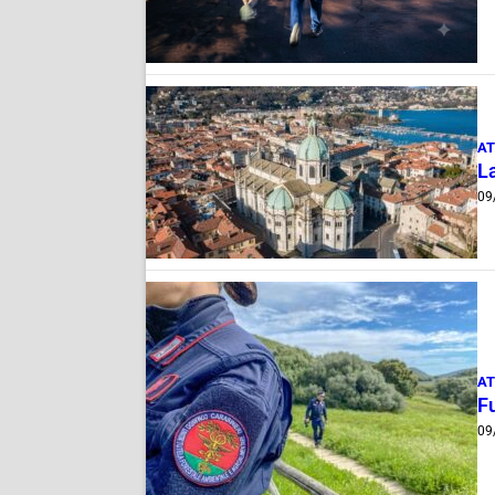
AT
La
09
AT
Fu
09