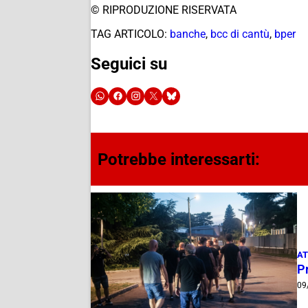
© RIPRODUZIONE RISERVATA
TAG ARTICOLO:
banche
,
bcc di cantù
,
bper
Seguici su
Potrebbe interessarti:
AT
P
09