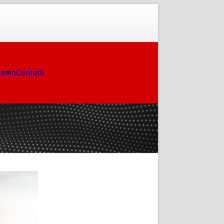
ismo
Contatti