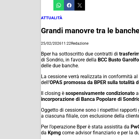
ATTUALITÀ
Grandi manovre tra le banche 
25/02/2026
11:22
Redazione
Bper ha sottoscritto due contratti di
trasferim
di Sondrio, in favore della
BCC Busto Garolfo
delle due banche.
La cessione verrà realizzata in conformità al
dell’
OPAS promossa da BPER sulla totalità de
Il closing è
sospensivamente condizionato
a
incorporazione di Banca Popolare di Sondri
Oggetto di cessione sono i rispettivi rapporti gi
a ciascuna filiale, con esclusione della cliente
Per l’operazione Bper è stata assistita da
PwC
da
Kpmg
come advisor finanziario e per la du