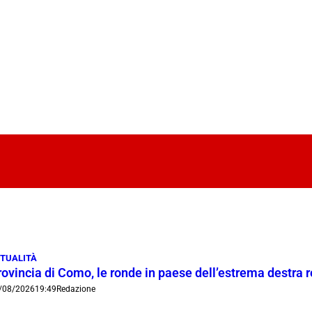
TUALITÀ
rovincia di Como, le ronde in paese dell’estrema destra 
/08/2026
19:49
Redazione