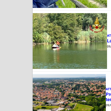
AT
L
09
AT
Pr
te
09/