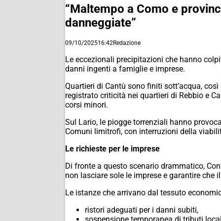
“Maltempo a Como e provinci
danneggiate”
09/10/2025
16:42
Redazione
Le eccezionali precipitazioni che hanno colp
danni ingenti a famiglie e imprese.
Quartieri di Cantù sono finiti sott’acqua, 
registrato criticità nei quartieri di Rebbio
corsi minori.
Sul Lario, le piogge torrenziali hanno provo
Comuni limitrofi, con interruzioni della viabili
Le richieste per le imprese
Di fronte a questo scenario drammatico, Confa
non lasciare sole le imprese e garantire che il
Le istanze che arrivano dal tessuto econom
ristori adeguati per i danni subiti,
sospensione temporanea di tributi local