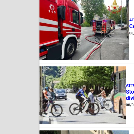
AT
C
08
ATT
Sto
div
08/0