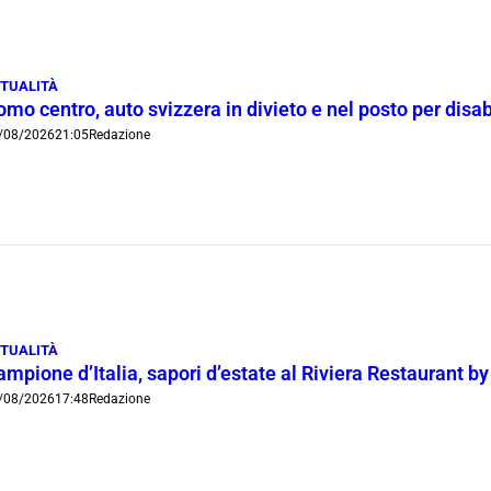
TUALITÀ
mo centro, auto svizzera in divieto e nel posto per disab
/08/2026
21:05
Redazione
TUALITÀ
mpione d’Italia, sapori d’estate al Riviera Restaurant b
/08/2026
17:48
Redazione