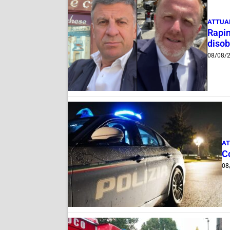
ATTUA
Rapin
disob
08/08/
AT
C
08