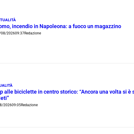
TUALITÀ
omo, incendio in Napoleona: a fuoco un magazzino
/08/2026
09:37
Redazione
UALITÀ
p alle biciclette in centro storico: “Ancora una volta si è 
ieti”
8/2026
09:05
Redazione