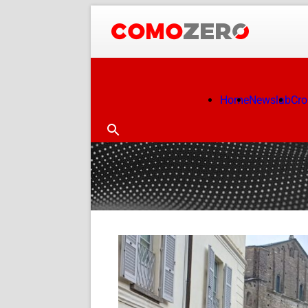
Home
Newslab
Cr