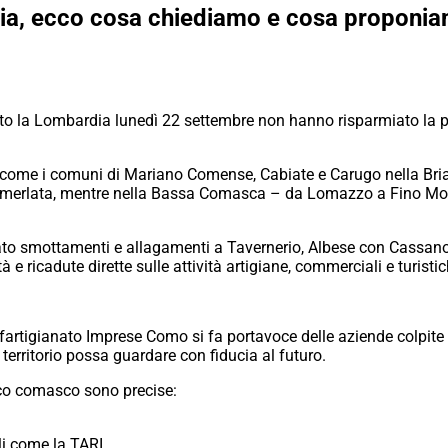
a, ecco cosa chiediamo e cosa proponia
ito la Lombardia lunedì 22 settembre non hanno risparmiato la p
così come i comuni di Mariano Comense, Cabiate e Carugo nella 
 e Camerlata, mentre nella Bassa Comasca – da Lomazzo a Fino Mo
cato smottamenti e allagamenti a Tavernerio, Albese con Cassano,
tà e ricadute dirette sulle attività artigiane, commerciali e turistic
rtigianato Imprese Como si fa portavoce delle aziende colpite pr
 territorio possa guardare con fiducia al futuro.
ico comasco sono precise:
i come la TARI,