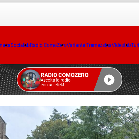
onaca
Socialab
Radio ComoZero
Variante Tremezzina
Videolab
Tur
RADIO COMOZERO
Ascolta la radio
con un click!