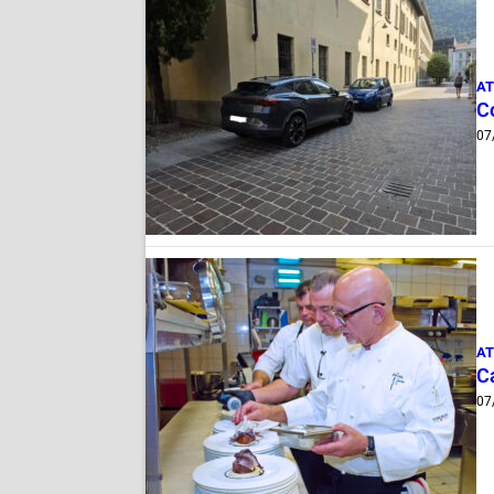
AT
Co
07
AT
Ca
07