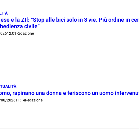
LITÀ
ese e la Ztl: “Stop alle bici solo in 3 vie. Più ordine in c
bedienza civile”
2026
12:01
Redazione
TUALITÀ
omo, rapinano una donna e feriscono un uomo intervenut
/08/2026
11:14
Redazione