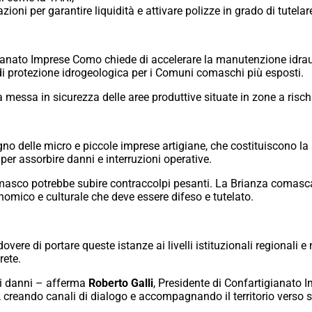
zioni per garantire liquidità e attivare polizze in grado di tutel
anato Imprese Como chiede di accelerare la manutenzione idrauli
o di protezione idrogeologica per i Comuni comaschi più esposti.
la messa in sicurezza delle aree produttive situate in zone a risc
o delle micro e piccole imprese artigiane, che costituiscono la s
per assorbire danni e interruzioni operative.
omasco potrebbe subire contraccolpi pesanti. La Brianza comasca e 
nomico e culturale che deve essere difeso e tutelato.
ere di portare queste istanze ai livelli istituzionali regionali e
rete.
ai danni –
afferma
Roberto Galli
, Presidente di Confartigianato
i, creando canali di dialogo e accompagnando il territorio verso s