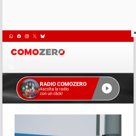
RADIO COMOZERO
Ascolta la radio
con un click!