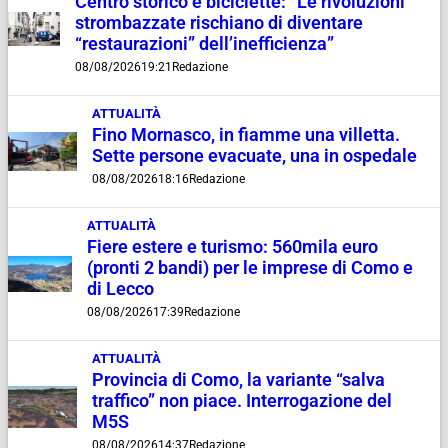
Centro storico e biciclette: “Le rivoluzioni
strombazzate rischiano di diventare
“restaurazioni” dell’inefficienza”
08/08/2026
19:21
Redazione
ATTUALITÀ
Fino Mornasco, in fiamme una villetta.
Sette persone evacuate, una in ospedale
08/08/2026
18:16
Redazione
ATTUALITÀ
Fiere estere e turismo: 560mila euro
(pronti 2 bandi) per le imprese di Como e
di Lecco
08/08/2026
17:39
Redazione
ATTUALITÀ
Provincia di Como, la variante “salva
traffico” non piace. Interrogazione del
M5S
08/08/2026
14:37
Redazione