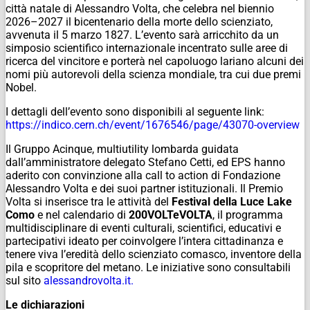
città natale di Alessandro Volta, che celebra nel biennio
2026–2027 il bicentenario della morte dello scienziato,
avvenuta il 5 marzo 1827. L’evento sarà arricchito da un
simposio scientifico internazionale incentrato sulle aree di
ricerca del vincitore e porterà nel capoluogo lariano alcuni dei
nomi più autorevoli della scienza mondiale, tra cui due premi
Nobel.
I dettagli dell’evento sono disponibili al seguente link:
https://indico.cern.ch/event/1676546/page/43070-overview
Il Gruppo Acinque, multiutility lombarda guidata
dall’amministratore delegato Stefano Cetti, ed EPS hanno
aderito con convinzione alla call to action di Fondazione
Alessandro Volta e dei suoi partner istituzionali. Il Premio
Volta si inserisce tra le attività del
Festival della Luce Lake
Como
e nel calendario di
200VOLTeVOLTA
, il programma
multidisciplinare di eventi culturali, scientifici, educativi e
partecipativi ideato per coinvolgere l’intera cittadinanza e
tenere viva l’eredità dello scienziato comasco, inventore della
pila e scopritore del metano. Le iniziative sono consultabili
sul sito
alessandrovolta.it.
Le dichiarazioni