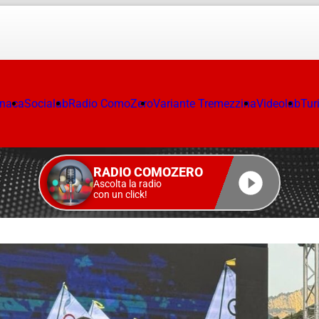
onaca
Socialab
Radio ComoZero
Variante Tremezzina
Videolab
Tur
RADIO COMOZERO
Ascolta la radio
con un click!