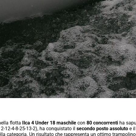
nella flotta
Ilca 4 Under 18 maschile
con
80 concorrenti
ha saput
(12-12-4-8-25-13-2), ha conquistato il
secondo posto assoluto
e il
ella categoria. Un risultato che rappresenta un ottimo trampolino