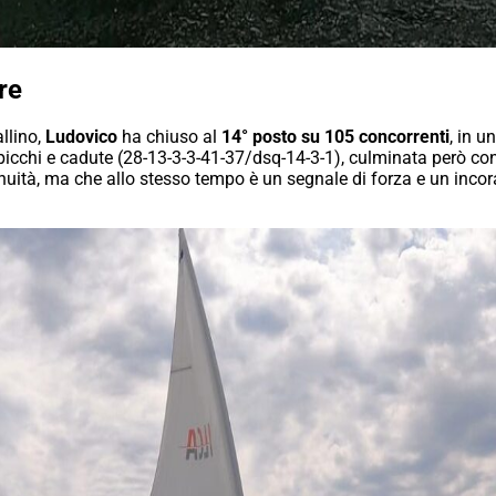
re
llino,
Ludovico
ha chiuso al
14° posto su 105 concorrenti
, in u
picchi e cadute (28-13-3-3-41-37/dsq-14-3-1), culminata però co
nuità, ma che allo stesso tempo è un segnale di forza e un incor