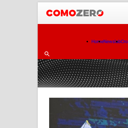
Home
Newslab
Cr