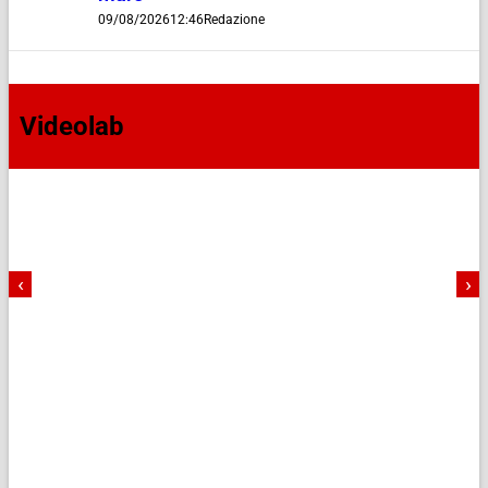
09/08/2026
12:46
Redazione
Videolab
‹
›