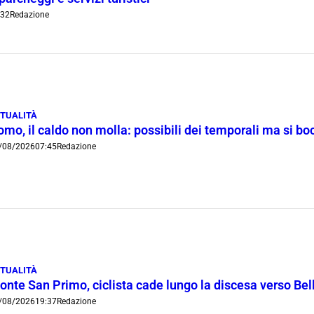
:32
Redazione
TUALITÀ
omo, il caldo non molla: possibili dei temporali ma si b
/08/2026
07:45
Redazione
TUALITÀ
onte San Primo, ciclista cade lungo la discesa verso Bel
/08/2026
19:37
Redazione