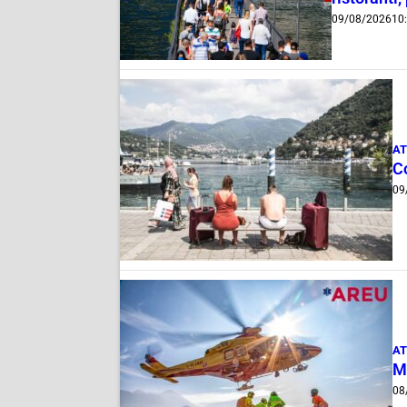
09/08/2026
10
AT
C
09
AT
M
08