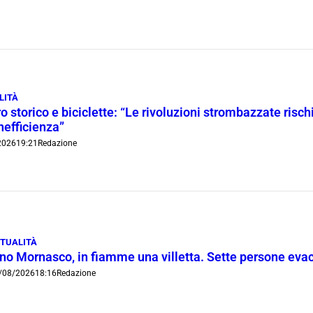
LITÀ
o storico e biciclette: “Le rivoluzioni strombazzate risch
inefficienza”
2026
19:21
Redazione
TUALITÀ
ino Mornasco, in fiamme una villetta. Sette persone eva
/08/2026
18:16
Redazione