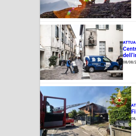
ATTUA
Centr
dell’
08/08/
AT
F
08