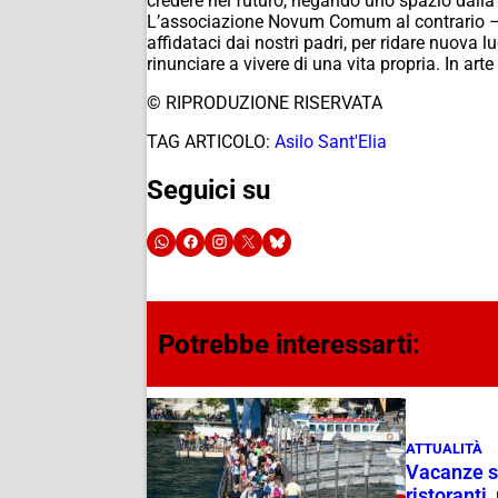
credere nel futuro, negando uno spazio dalla
L’associazione Novum Comum al contrario – fe
affidataci dai nostri padri, per ridare nuova l
rinunciare a vivere di una vita propria. In ar
© RIPRODUZIONE RISERVATA
TAG ARTICOLO:
Asilo Sant'Elia
Seguici su
Potrebbe interessarti:
ATTUALITÀ
Vacanze su
ristoranti,