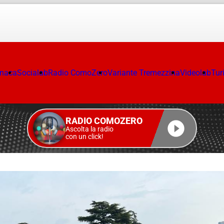
onaca
Socialab
Radio ComoZero
Variante Tremezzina
Videolab
Tur
RADIO COMOZERO
Ascolta la radio
con un click!