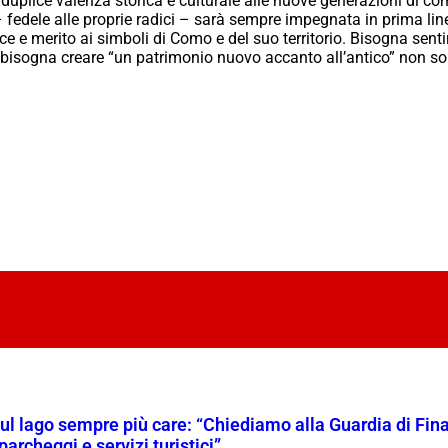
 duplice valenza storica e culturale alle nuove generazioni di 
dele alle proprie radici – sarà sempre impegnata in prima linea
uce e merito ai simboli di Como e del suo territorio. Bisogna senti
te bisogna creare “un patrimonio nuovo accanto all’antico” non sop
l lago sempre più care: “Chiediamo alla Guardia di Finanz
 parcheggi e servizi turistici”