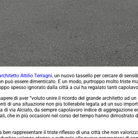
chitetto Attilio Terragni,
un nuovo tassello per cercare di sensibil
può essere dimenticato. E un modo, purtroppo molto triste ma r
po spesso ignorato dalla città a cui ha regalato tanti capolavor
e di aver “voluto unire il ricordo del grande architetto ad un m
nti di una situazione non più tollerabile legata ad un suo import
lia di via Alciato, da sempre capolavoro indice di aggregazione e
locali, che in più occasioni nel corso del tempo hanno dimostrat
en rappresentare il triste riflesso di una città che non valoriz