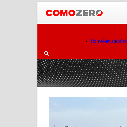
Home
Newslab
Cr