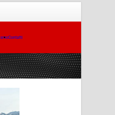
ismo
Contatti