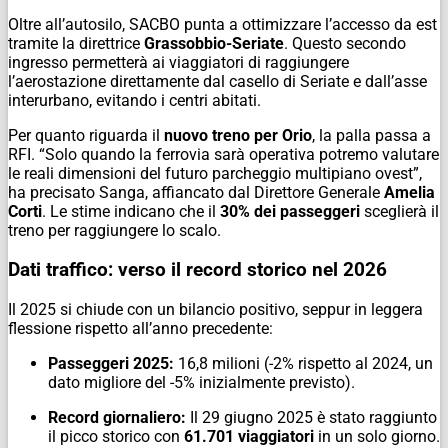
Oltre all’autosilo, SACBO punta a ottimizzare l’accesso da est
tramite la direttrice
Grassobbio-Seriate
. Questo secondo
ingresso permetterà ai viaggiatori di raggiungere
l’aerostazione direttamente dal casello di Seriate e dall’asse
interurbano, evitando i centri abitati.
Per quanto riguarda il
nuovo treno per Orio
, la palla passa a
RFI. “Solo quando la ferrovia sarà operativa potremo valutare
le reali dimensioni del futuro parcheggio multipiano ovest”,
ha precisato Sanga, affiancato dal Direttore Generale
Amelia
Corti
. Le stime indicano che il
30% dei passeggeri
sceglierà il
treno per raggiungere lo scalo.
Dati traffico: verso il record storico nel 2026
Il 2025 si chiude con un bilancio positivo, seppur in leggera
flessione rispetto all’anno precedente:
Passeggeri 2025:
16,8 milioni (-2% rispetto al 2024, un
dato migliore del -5% inizialmente previsto).
Record giornaliero:
Il 29 giugno 2025 è stato raggiunto
il picco storico con
61.701 viaggiatori
in un solo giorno.