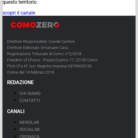
questo territorio.
scopri il canale
Direttore Responsabile: Davide Cantoni
Direttore Editoriale: Emanuele Caso
Registrazione Tribunale di Como: n°2/2018
Freedom of Choice - Piazza Duomo 17, 22100 Como
PIVA Cf e N° Iscr. Registro Imprese 03799020130
Online dal 14 febbraio 2018
REDAZIONE
CHI SIAMO
CONTATTI
CANALI
NEWSLAB
SOCIALAB
CRONACA