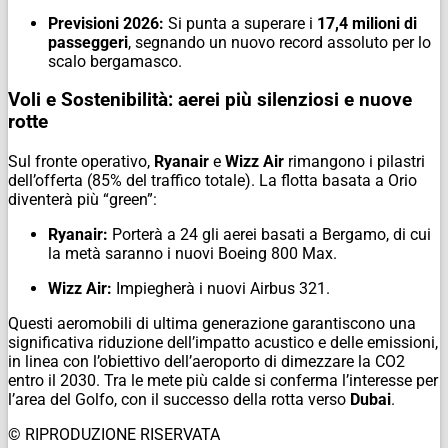
Previsioni 2026:
Si punta a superare i
17,4 milioni di
passeggeri
, segnando un nuovo record assoluto per lo
scalo bergamasco.
Voli e Sostenibilità: aerei più silenziosi e nuove
rotte
Sul fronte operativo,
Ryanair
e
Wizz Air
rimangono i pilastri
dell’offerta (85% del traffico totale). La flotta basata a Orio
diventerà più “green”:
Ryanair:
Porterà a 24 gli aerei basati a Bergamo, di cui
la metà saranno i nuovi
Boeing 800 Max
.
Wizz Air:
Impiegherà i nuovi
Airbus 321
.
Questi aeromobili di ultima generazione garantiscono una
significativa riduzione dell’impatto acustico e delle emissioni,
in linea con l’obiettivo dell’aeroporto di dimezzare la CO2
entro il 2030. Tra le mete più calde si conferma l’interesse per
l’area del Golfo, con il successo della rotta verso
Dubai
.
© RIPRODUZIONE RISERVATA