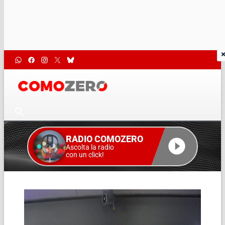
RADIO COMOZERO
Ascolta la radio
con un click!