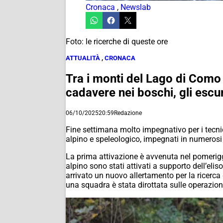
Cronaca
,
Newslab
Foto: le ricerche di queste ore
ATTUALITÀ
,
CRONACA
Tra i monti del Lago di Como 
cadavere nei boschi, gli escurs
06/10/2025
20:59
Redazione
Fine settimana molto impegnativo per i tecn
alpino e speleologico, impegnati in numerosi 
La prima attivazione è avvenuta nel pomerigg
alpino sono stati attivati a supporto dell’e
arrivato un nuovo allertamento per la ricerca
una squadra è stata dirottata sulle operazion