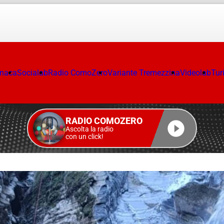
onaca
Socialab
Radio ComoZero
Variante Tremezzina
Videolab
Tur
RADIO COMOZERO
Ascolta la radio
con un click!