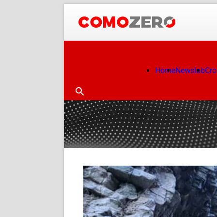
Home
Newslab
Cr