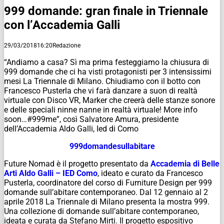
999 domande: gran finale in Triennale
con l’Accademia Galli
29/03/2018
16:20
Redazione
“Andiamo a casa? Sì ma prima festeggiamo la chiusura di
999 domande che ci ha visti protagonisti per 3 intensissimi
mesi La Triennale di Milano. Chiudiamo con il botto con
Francesco Pusterla che vi farà danzare a suon di realtà
virtuale con Disco VR, Marker che creerà delle stanze sonore
e delle speciali ninne nanne in realtà virtuale! More info
soon…#999me”, così Salvatore Amura, presidente
dell’Accademia Aldo Galli, Ied di Como
999domandesullabitare
Future Nomad è il progetto presentato da
Accademia di Belle
Arti Aldo Galli – IED Como
, ideato e curato da Francesco
Pusterla, coordinatore del corso di Furniture Design per 999
domande sull’abitare contemporaneo. Dal 12 gennaio al 2
aprile 2018 La Triennale di Milano presenta la mostra 999.
Una collezione di domande sull’abitare contemporaneo,
ideata e curata da Stefano Mirti. Il progetto espositivo