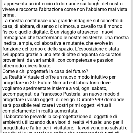
rappresenta un intreccio di domande sui luoghi del nostro
vivere e racconta l’abitazione come non l’abbiamo mai vista
prima.
La mostra costituisce una grande indagine sul concetto di
casa, di abitare, di senso di dimora, a cavallo tra il mondo
fisico e quello digitale. È un viaggio attraverso i nuovi
immaginari che trasformano le nostre esistenze. Una mostra
inedita, ampia, collaborativa e mutante, che evolve in
funzione del tempo e dello spazio. L’esposizione è stata
sviluppata grazie a una rete di oltre cinquanta co-curatori
provenienti da vari ambiti, con competenze e passioni
oltremodo diversificate.
Come e chi progetterà la casa del futuro?
La Realtà Virtuale ci offre un nuovo modo intuitivo per
progettare in 3D. Future Nomad è il laboratorio dove
vogliamo sperimentare insieme a voi, ogni sabato,
accompagnati da Francesco Pusterla, un nuovo modo di
progettare i vostri oggetti di design. Durante 999 domande
sarà possibile realizzare i vostri primi oggetti virtuali
completamente in realtà aumentata.
Il laboratorio prevede la co-progettazione di oggetti e di
ambienti utilizzando due visori di realtà virtuale: uno per il
progettista e l’altro per il visitatore. I lavori vengono salvati e