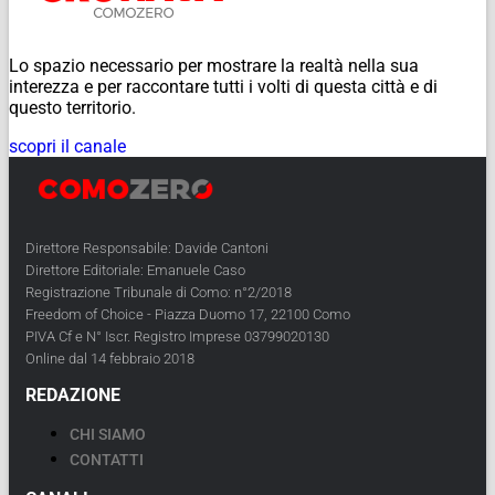
Lo spazio necessario per mostrare la realtà nella sua
interezza e per raccontare tutti i volti di questa città e di
questo territorio.
scopri il canale
Direttore Responsabile: Davide Cantoni
Direttore Editoriale: Emanuele Caso
Registrazione Tribunale di Como: n°2/2018
Freedom of Choice - Piazza Duomo 17, 22100 Como
PIVA Cf e N° Iscr. Registro Imprese 03799020130
Online dal 14 febbraio 2018
REDAZIONE
CHI SIAMO
CONTATTI