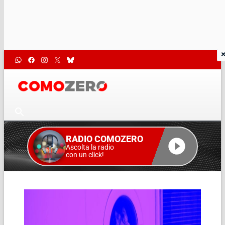
RADIO COMOZERO
Ascolta la radio
con un click!