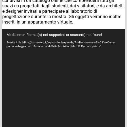
condivisi in un catalogo online che comprenderà tutti gli
spazi co-progettati dagli studenti, dai visitatori, e da architetti
e designer invitati a partecipare al laboratorio di
progettazione durante la mostra. Gli oggetti verranno inoltre
inseriti in un appartamento virtuale.
Video
Media error: Format(s) not supported or source(s) not found
Player
Scarica il file: https://comozero.it/wp-content/uploads/Andiamo-a-casa-S%C3%AC-ma-
prima-festeggiamo...-Accademia-di-Belle-Arti-Aldo-Galli-IED-Como.mp4?_=1