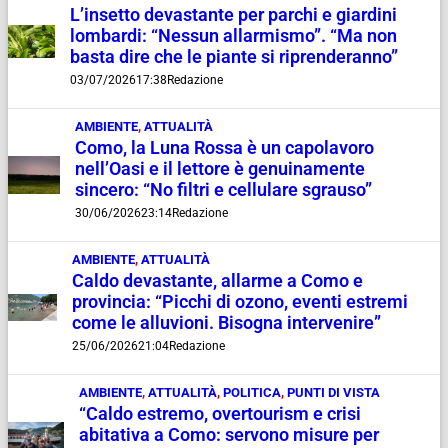
L’insetto devastante per parchi e giardini
lombardi: “Nessun allarmismo”. “Ma non
basta dire che le piante si riprenderanno”
03/07/2026
17:38
Redazione
AMBIENTE
,
ATTUALITÀ
Como, la Luna Rossa è un capolavoro
nell’Oasi e il lettore è genuinamente
sincero: “No filtri e cellulare sgrauso”
30/06/2026
23:14
Redazione
AMBIENTE
,
ATTUALITÀ
Caldo devastante, allarme a Como e
provincia: “Picchi di ozono, eventi estremi
come le alluvioni. Bisogna intervenire”
25/06/2026
21:04
Redazione
AMBIENTE
,
ATTUALITÀ
,
POLITICA
,
PUNTI DI VISTA
“Caldo estremo, overtourism e crisi
abitativa a Como: servono misure per