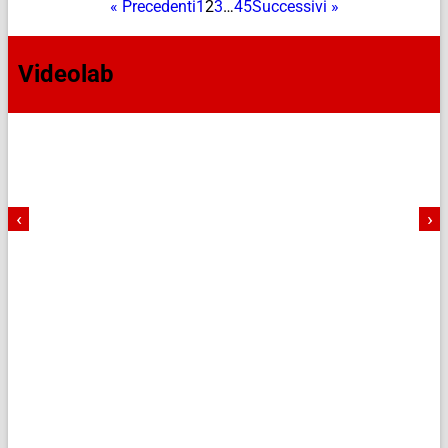
« Precedenti
1
2
3
…
45
Successivi »
Videolab
‹
›