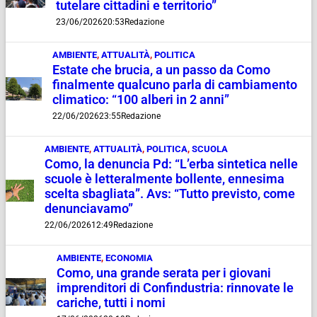
tutelare cittadini e territorio”
23/06/2026
20:53
Redazione
AMBIENTE
,
ATTUALITÀ
,
POLITICA
Estate che brucia, a un passo da Como
finalmente qualcuno parla di cambiamento
climatico: “100 alberi in 2 anni”
22/06/2026
23:55
Redazione
AMBIENTE
,
ATTUALITÀ
,
POLITICA
,
SCUOLA
Como, la denuncia Pd: “L’erba sintetica nelle
scuole è letteralmente bollente, ennesima
scelta sbagliata”. Avs: “Tutto previsto, come
denunciavamo”
22/06/2026
12:49
Redazione
AMBIENTE
,
ECONOMIA
Como, una grande serata per i giovani
imprenditori di Confindustria: rinnovate le
cariche, tutti i nomi