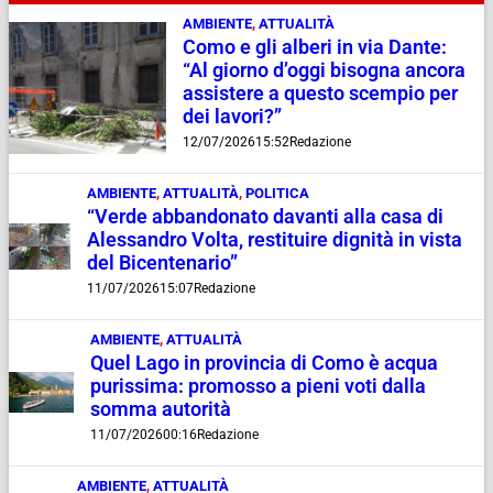
AMBIENTE
,
ATTUALITÀ
Como e gli alberi in via Dante:
“Al giorno d’oggi bisogna ancora
assistere a questo scempio per
dei lavori?”
12/07/2026
15:52
Redazione
AMBIENTE
,
ATTUALITÀ
,
POLITICA
“Verde abbandonato davanti alla casa di
Alessandro Volta, restituire dignità in vista
del Bicentenario”
11/07/2026
15:07
Redazione
AMBIENTE
,
ATTUALITÀ
Quel Lago in provincia di Como è acqua
purissima: promosso a pieni voti dalla
somma autorità
11/07/2026
00:16
Redazione
AMBIENTE
,
ATTUALITÀ