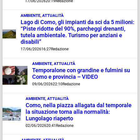
17/06/2026
20:19
Redazione
AMBIENTE
,
ATTUALITÀ
Lago di Como, gli impianti da sci da 5 milioni:
“Piste ridotte del 90%, parcheggi drenanti,
tutela ambientale. Turismo per anziani e
disabili”
17/06/2026
16:27
Redazione
AMBIENTE
,
ATTUALITÀ
Temporalone con grandine e fulmini su
Como e provincia – VIDEO
09/06/2026
22:10
Redazione
AMBIENTE
,
ATTUALITÀ
Como, nella piazza allagata dal temporale
la situazione torna alla normalità:
Lungolago riaperto
02/06/2026
20:41
Redazione