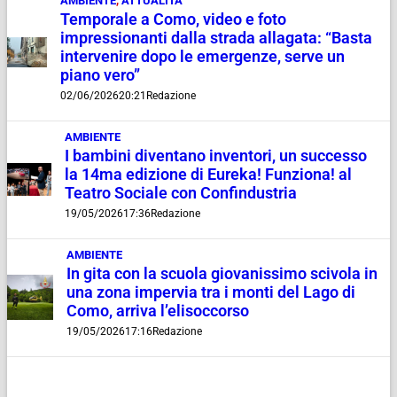
AMBIENTE
,
ATTUALITÀ
Temporale a Como, video e foto
impressionanti dalla strada allagata: “Basta
intervenire dopo le emergenze, serve un
piano vero”
02/06/2026
20:21
Redazione
AMBIENTE
I bambini diventano inventori, un successo
la 14ma edizione di Eureka! Funziona! al
Teatro Sociale con Confindustria
19/05/2026
17:36
Redazione
AMBIENTE
In gita con la scuola giovanissimo scivola in
una zona impervia tra i monti del Lago di
Como, arriva l’elisoccorso
19/05/2026
17:16
Redazione