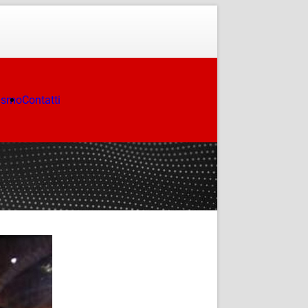
ismo
Contatti