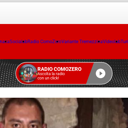
onaca
Socialab
Radio ComoZero
Variante Tremezzina
Videolab
Tur
RADIO COMOZERO
Ascolta la radio
con un click!