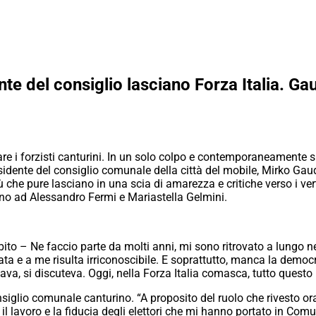
e del consiglio lasciano Forza Italia. Gaud
lare i forzisti canturini. In un solo colpo e contemporaneamente 
esidente del consiglio comunale della città del mobile, Mirko Gau
 che pure lasciano in una scia di amarezza e critiche verso i vert
ino ad Alessandro Fermi e Mariastella Gelmini.
bito – Ne faccio parte da molti anni, mi sono ritrovato a lungo ne
iata e a me risulta irriconoscibile. E soprattutto, manca la democ
ava, si discuteva. Oggi, nella Forza Italia comasca, tutto questo n
nsiglio comunale canturino. “A proposito del ruolo che rivesto or
 lavoro e la fiducia degli elettori che mi hanno portato in Comun