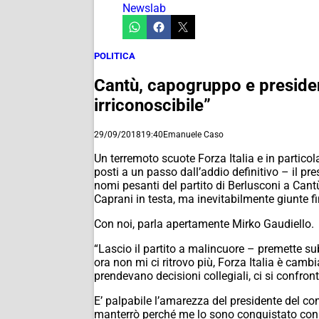
Newslab
POLITICA
Cantù, capogruppo e president
irriconoscibile”
29/09/2018
19:40
Emanuele Caso
Un terremoto scuote Forza Italia e in partico
posti a un passo dall’addio definitivo – il pr
nomi pesanti del partito di Berlusconi a Cantù
Caprani in testa, ma inevitabilmente giunte f
Con noi, parla apertamente Mirko Gaudiello.
“Lascio il partito a malincuore – premette su
ora non mi ci ritrovo più, Forza Italia è camb
prendevano decisioni collegiali, ci si confront
E’ palpabile l’amarezza del presidente del co
manterrò perché me lo sono conquistato con il