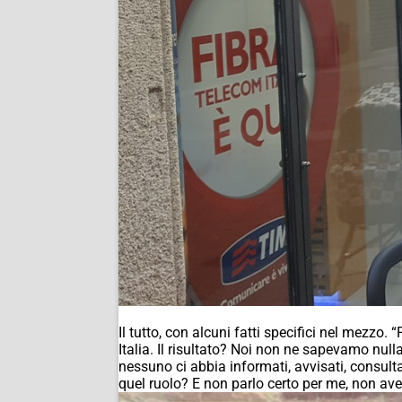
Il tutto, con alcuni fatti specifici nel mez
Italia. Il risultato? Noi non ne sapevamo null
nessuno ci abbia informati, avvisati, consult
quel ruolo? E non parlo certo per me, non ave