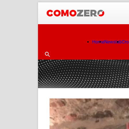
Home
Newslab
Cr