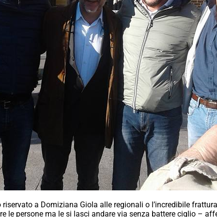
iservato a Domiziana Giola alle regionali o l’incredibile frattur
nere le persone ma le si lasci andare via senza battere ciglio – af